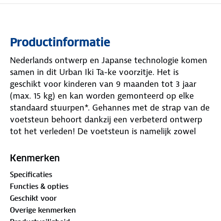
Productinformatie
Nederlands ontwerp en Japanse technologie komen
samen in dit Urban Iki Ta-ke voorzitje. Het is
geschikt voor kinderen van 9 maanden tot 3 jaar
(max. 15 kg) en kan worden gemonteerd op elke
standaard stuurpen*. Gehannes met de strap van de
voetsteun behoort dankzij een verbeterd ontwerp
tot het verleden! De voetsteun is namelijk zowel
gemakkelijker te openen en sluiten als in hoogte aan
te passen.
Kenmerken
Specificaties
Functies & opties
Geschikt voor
Voorzitje dat past op bijna elke (e)-bike
Overige kenmerken
Inclusief montagesysteem