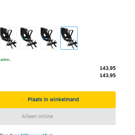
laden..
143,95
143,95
Plaats in winkelmand
Alleen online