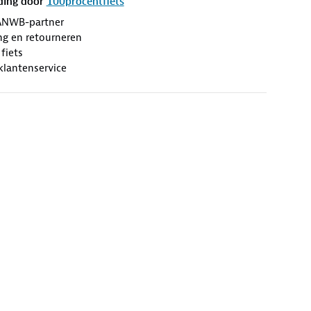
ding door
100procentfiets
ANWB-partner
ng en retourneren
fiets
 klantenservice