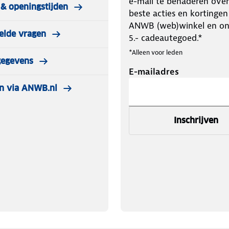
e-mail te benaderen over
& openingstijden
beste acties en kortingen
ANWB (web)winkel en o
elde vragen
5.- cadeautegoed.*
*Alleen voor leden
gegevens
E-mailadres
n via ANWB.nl
Inschrijven