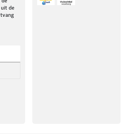
 de
 uit de
ntvang