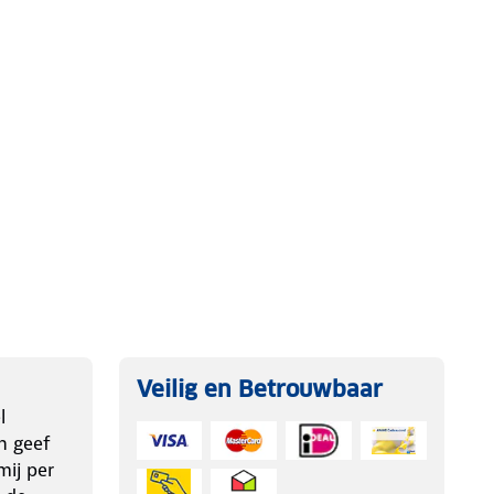
Veilig en Betrouwbaar
l
n geef
ij per