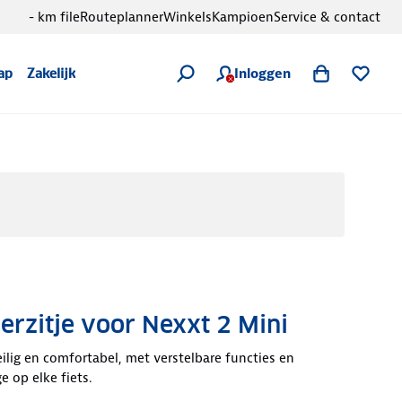
- km file
Routeplanner
Winkels
Kampioen
Service & contact
Inloggen
ap
Zakelijk
erzitje voor Nexxt 2 Mini
eilig en comfortabel, met verstelbare functies en
 op elke fiets.