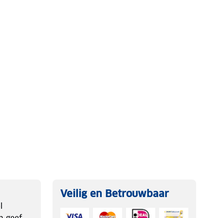
Veilig en Betrouwbaar
l
n geef