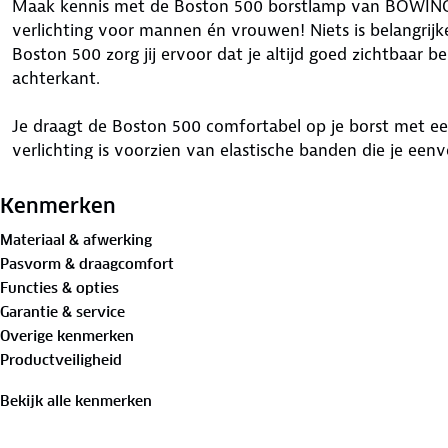
Maak kennis met de Boston 500 borstlamp van BOWINQ.
verlichting voor mannen én vrouwen! Niets is belangrijk
Boston 500 zorg jij ervoor dat je altijd goed zichtbaar b
achterkant.
Je draagt de Boston 500 comfortabel op je borst met e
verlichting is voorzien van elastische banden die je eenv
verlichting geschikt voor ieder lichaamstype van zowel
Kenmerken
De achterzijde van de verlichting is voorzien van een 
Materiaal & afwerking
licht. Onderin zit een 5-leds strip, waarbij elk brandende
Pasvorm & draagcomfort
nog maar 1 led? Dan is het tijd om de verlichting op te l
Functies & opties
Garantie & service
De voorzijde beschikt over een 500 lumen sterke schijnwe
Overige kenmerken
eenvoudig om omhoog, naar voren of omlaag te schijnen
Productveiligheid
reguleer je eenvoudig de gewenste hoeveelheid licht.
Bekijk alle kenmerken
Even snel een rondje hardlopen in het donker? Grijp je
en klik het eenvoudig dicht met de buckle gesp. Snel en 