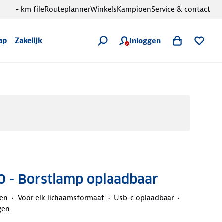
- km file
Routeplanner
Winkels
Kampioen
Service & contact
Inloggen
ap
Zakelijk
0 - Borstlamp oplaadbaar
den
Voor elk lichaamsformaat
Usb-c oplaadbaar
gen