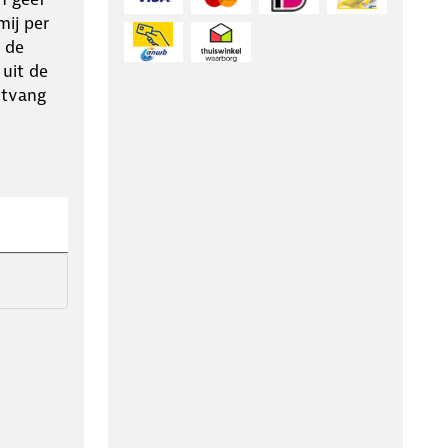
ij per
 de
 uit de
ntvang