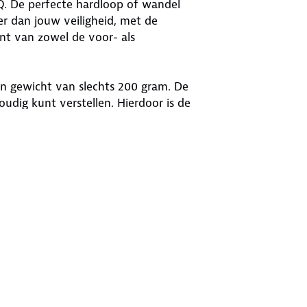
 De perfecte hardloop of wandel
er dan jouw veiligheid, met de
ent van zowel de voor- als
en gewicht van slechts 200 gram. De
oudig kunt verstellen. Hierdoor is de
 mannen als vrouwen.
rode gevarendriehoek met glooiend
 led staat voor 20% batterij. Brand er
aden.
rper. Verstel de verlichting
. Met de groot- en dimlicht functie
 Boston 500, hang hem om je schouder
veilig op weg.