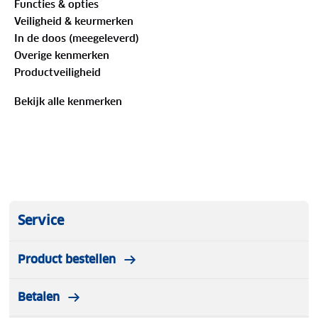
Functies & opties
maakt of je grenzen verlegt, de Sabre sportbril blijft
Veiligheid & keurmerken
stevig zitten. De bril beschermt niet alleen je ogen,
In de doos (meegeleverd)
maar verbetert ook je sportervaring met zijn
Overige kenmerken
sportieve look.
Productveiligheid
Bekijk alle kenmerken
Service
Product bestellen
Betalen