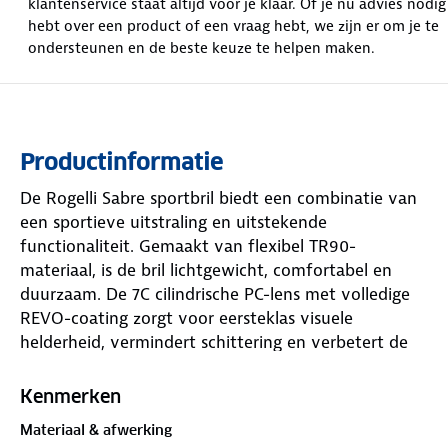
klantenservice staat altijd voor je klaar. Of je nu advies nodig
hebt over een product of een vraag hebt, we zijn er om je te
ondersteunen en de beste keuze te helpen maken.
Productinformatie
De Rogelli Sabre sportbril biedt een combinatie van
een sportieve uitstraling en uitstekende
functionaliteit. Gemaakt van flexibel TR90-
materiaal, is de bril lichtgewicht, comfortabel en
duurzaam. De 7C cilindrische PC-lens met volledige
REVO-coating zorgt voor eersteklas visuele
helderheid, vermindert schittering en verbetert de
kleurcontrasten. Met verstelbare tempeltips en een
aanpasbaar neusstuk biedt de bril een betrouwbare,
Kenmerken
op maat gemaakte pasvorm die bij elke
Materiaal & afwerking
gezichtsvorm past. Of je nu een ontspannen rit