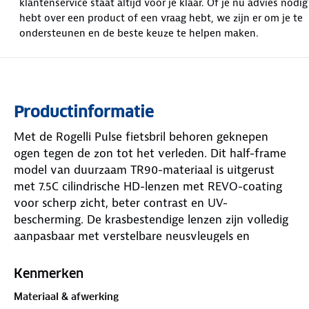
klantenservice staat altijd voor je klaar. Of je nu advies nodig
hebt over een product of een vraag hebt, we zijn er om je te
ondersteunen en de beste keuze te helpen maken.
Productinformatie
Met de Rogelli Pulse fietsbril behoren geknepen
ogen tegen de zon tot het verleden. Dit half-frame
model van duurzaam TR90-materiaal is uitgerust
met 7.5C cilindrische HD-lenzen met REVO-coating
voor scherp zicht, beter contrast en UV-
bescherming. De krasbestendige lenzen zijn volledig
aanpasbaar met verstelbare neusvleugels en
pootuiteinden. De Pulse wordt geleverd met twee
reserve-lenzen: een heldere lens voor weinig licht en
Kenmerken
een gele lens voor beter contrast op bewolkte
Materiaal & afwerking
dagen. Inclusief microvezel zakje voor bescherming