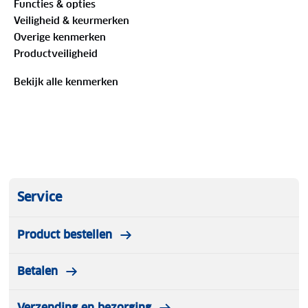
Functies & opties
en onderhoud. Geniet deze zomer van helder en
Veiligheid & keurmerken
comfortabel zicht met de Rogelli Pulse.
Overige kenmerken
Productveiligheid
Bekijk alle kenmerken
Service
Product bestellen
Betalen
Verzending en bezorging