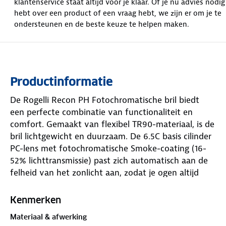
klantenservice staat altijd voor je klaar. Of je nu advies nodig
hebt over een product of een vraag hebt, we zijn er om je te
ondersteunen en de beste keuze te helpen maken.
Productinformatie
De Rogelli Recon PH Fotochromatische bril biedt
een perfecte combinatie van functionaliteit en
comfort. Gemaakt van flexibel TR90-materiaal, is de
bril lichtgewicht en duurzaam. De 6.5C basis cilinder
PC-lens met fotochromatische Smoke-coating (16-
52% lichttransmissie) past zich automatisch aan de
felheid van het zonlicht aan, zodat je ogen altijd
optimaal beschermd zijn zonder dat je van bril of
glazen hoeft te wisselen. Of je nu bij zonsopgang
Kenmerken
fietst of onder een bewolkte lucht, de lenzen passen
Materiaal & afwerking
hun tint aan om je zicht te optimaliseren en je ogen