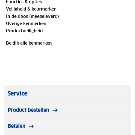
Functies & opties
te beschermen tegen wind, water en vuil.
Veiligheid & keurmerken
In de doos (meegeleverd)
Overige kenmerken
Productveiligheid
Bekijk alle kenmerken
Service
Product bestellen
Betalen