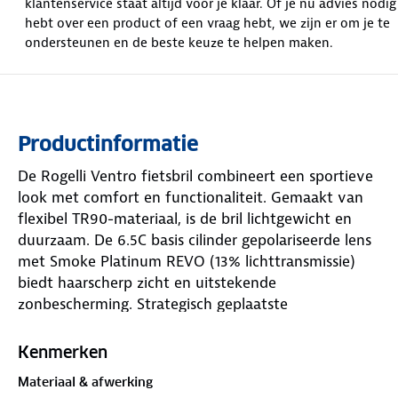
klantenservice staat altijd voor je klaar. Of je nu advies nodig
hebt over een product of een vraag hebt, we zijn er om je te
ondersteunen en de beste keuze te helpen maken.
Productinformatie
De Rogelli Ventro fietsbril combineert een sportieve
look met comfort en functionaliteit. Gemaakt van
flexibel TR90-materiaal, is de bril lichtgewicht en
duurzaam. De 6.5C basis cilinder gepolariseerde lens
met Smoke Platinum REVO (13% lichttransmissie)
biedt haarscherp zicht en uitstekende
zonbescherming. Strategisch geplaatste
ventilatiegaten voorkomen fogging tijdens
intensieve inspanning. De bril heeft verstelbare
Kenmerken
pootuiteinden en een aanpasbaar neusstuk voor
Materiaal & afwerking
een perfecte pasvorm. Bij de Ventro krijg je twee