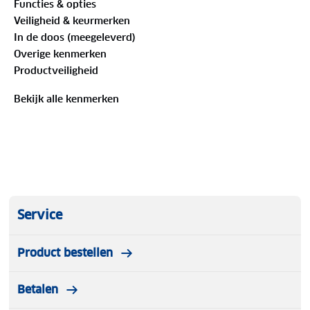
Functies & opties
extra lenzen: een transparante lens voor donker of
Veiligheid & keurmerken
slecht weer en een gele lens voor bewolkt weer.
In de doos (meegeleverd)
Deze lenzen verbeteren het contrast en beschermen
Overige kenmerken
tegen vuil, wind en water.
Productveiligheid
Bekijk alle kenmerken
Service
Product bestellen
Betalen