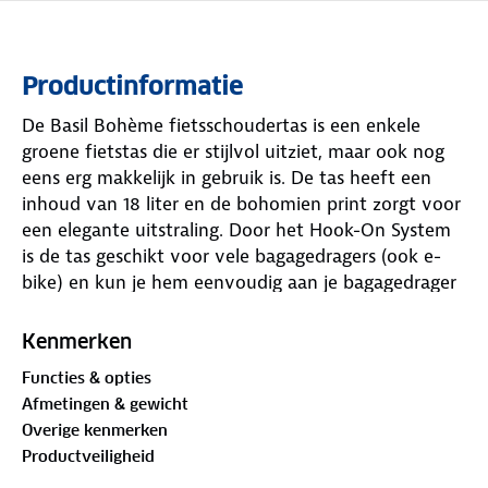
Productinformatie
De Basil Bohème fietsschoudertas is een enkele
groene fietstas die er stijlvol uitziet, maar ook nog
eens erg makkelijk in gebruik is. De tas heeft een
inhoud van 18 liter en de bohomien print zorgt voor
een elegante uitstraling. Door het Hook-On System
is de tas geschikt voor vele bagagedragers (ook e-
bike) en kun je hem eenvoudig aan je bagagedrager
haken. Dit systeem is mooi weggewerkt met behulp
van een apart ritvakje. De tas beschikt over twee
Kenmerken
hengsels en een afneembaar schouderhengsel,
Functies & opties
waardoor je hem als schouder-, hand- en fietstas
Afmetingen & gewicht
kan gebruiken. Een fietsrit naar de supermarkt of
Overige kenmerken
een lunchafspraak met die vriendin, deze fietstas
Productveiligheid
maakt jouw (boho) look compleet en de fietsrit