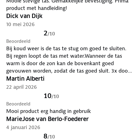
Mooie stevige tas. Gemakkelijke bevestiging. Prima
product met handleiding!
Dick van Dijk
10 mei 2026
2
/
10
Beoordeeld
Bij koud weer is de tas te stug om goed te sluiten.
Bij regen loopt de tas met water.Wanneer de tas
warm is door de zon kan de bovenkant goed
gevouwen worden, zodat de tas goed sluit. 3x door
de sugheid tussen de spaken gekomen. Snel naat de
Martin Alberti
fietsenwinkel en een nieuwe tas gekocht van beter
22 april 2026
materilaal en € slechts 10,- duurder.
10
/
10
Beoordeeld
Mooi product erg handig in gebruik
MarieJose van Berlo-Foederer
4 januari 2026
8
/
10