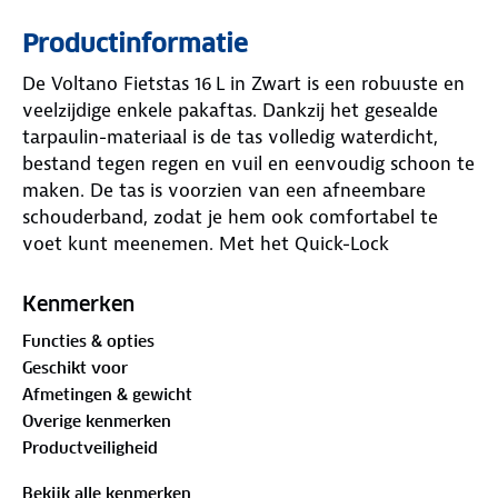
Productinformatie
De Voltano Fietstas 16 L in Zwart is een robuuste en
veelzijdige enkele pakaftas. Dankzij het gesealde
tarpaulin-materiaal is de tas volledig waterdicht,
bestand tegen regen en vuil en eenvoudig schoon te
maken. De tas is voorzien van een afneembare
schouderband, zodat je hem ook comfortabel te
voet kunt meenemen. Met het Quick-Lock
bevestigingssysteem klik je de tas eenvoudig op
vrijwel elke bagagedrager (Ø 0,7 – 1,5 cm). De
Kenmerken
verstevigde achterzijde voorkomt doorzakken en
Functies & opties
contact met de spaken. Reflecterende details zorgen
Geschikt voor
voor extra zichtbaarheid in het verkeer. De inhoud
Afmetingen & gewicht
van 16 liter is ideaal voor dagelijks gebruik, zoals
Overige kenmerken
woon-werkverkeer of boodschappen.
Productveiligheid
Bekijk alle kenmerken