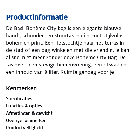
Productinformatie
De Basil Bohème City bag is een elegante blauwe
hand-, schouder- en stuurtas in èèn, met stijlvolle
bohemien print. Een fietstochtje naar het terras in
de stad of een dag winkelen met die vriendin, je kan
al snel niet meer zonder deze Boheme City Bag. De
tas heeft een stevige binnenvoering, een ritsvak en
een inhoud van 8 liter. Ruimte genoeg voor je
portemonnee, een flesje water en andere
benodigdheden. Door het waterafstotende
Kenmerken
polyester blijven je spullen droog tijdens een kleine
Specificaties
regenbui. De kunstlederen details en de vrolijke
Functies & opties
bohemien print met grafische kruissteekpatroon en
Afmetingen & gewicht
vogelsilhouetten, zorgen voor een trendy uitstraling.
Overige kenmerken
Door het afneembare schouderhengsel, is de tas ook
Productveiligheid
als schoudertas te dragen. De tas is vast te maken