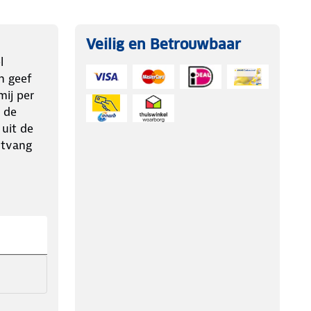
Veilig en Betrouwbaar
l
n geef
ij per
 de
 uit de
ntvang