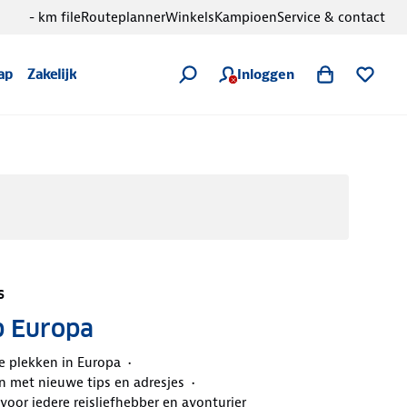
- km file
Routeplanner
Winkels
Kampioen
Service & contact
Inloggen
ap
Zakelijk
s
p Europa
e plekken in Europa
n met nieuwe tips en adresjes
voor iedere reisliefhebber en avonturier