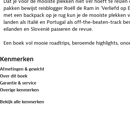
Dat je voor de mooiste plekken niet ver hoeft te reizen 
pakken bewijst reisblogger Roëll de Ram in 'Verliefd op 
met een backpack op je rug kun je de mooiste plekken
landen als Italië en Portugal als off-the-beaten-track b
eilanden en Slovenië passeren de revue.
Een boek vol mooie roadtrips, beroemde highlights, onon
toffe steden, indrukwekkende natuurgebieden en heerlij
Kenmerken
Afmetingen & gewicht
Over dit boek
Garantie & service
Overige kenmerken
Bekijk alle kenmerken