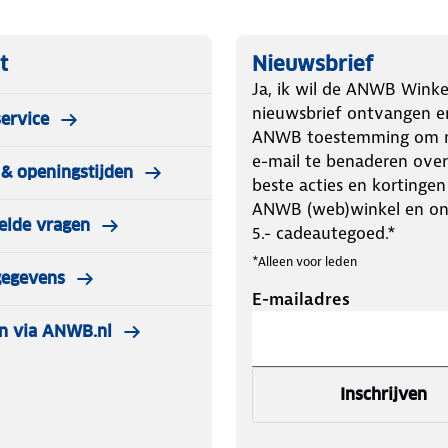
t
Nieuwsbrief
Ja, ik wil de ANWB Winke
nieuwsbrief ontvangen e
ervice
ANWB toestemming om m
e-mail te benaderen over
& openingstijden
beste acties en kortingen
ANWB (web)winkel en o
elde vragen
5.- cadeautegoed.*
*Alleen voor leden
gegevens
E-mailadres
n via ANWB.nl
Inschrijven