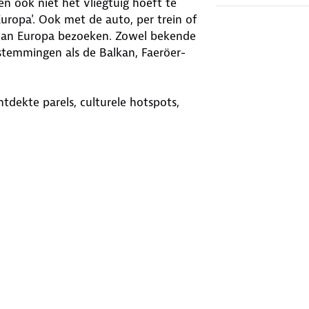
en ook niet het vliegtuig hoeft te
Europa'. Ook met de auto, per trein of
 van Europa bezoeken. Zowel bekende
estemmingen als de Balkan, Faeröer-
tdekte parels, culturele hotspots,
ke eilanden. Een ode aan Europa!