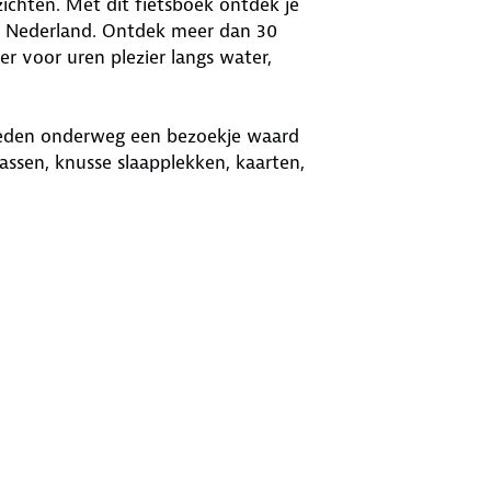
zichten. Met dit fietsboek ontdek je
van Nederland. Ontdek meer dan 30
 voor uren plezier langs water,
gheden onderweg een bezoekje waard
rassen, knusse slaapplekken, kaarten,
we je extra hulpmiddelen zoals
gpx-bestanden. Een compleet boek
t terrassen