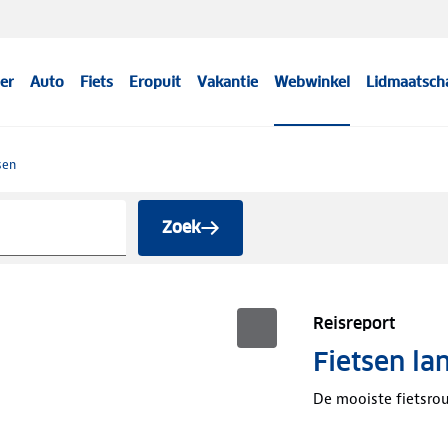
er
Auto
Fiets
Eropuit
Vakantie
Webwinkel
Lidmaatsch
sen
Zoek
Reisreport
Fietsen la
De mooiste fietsro