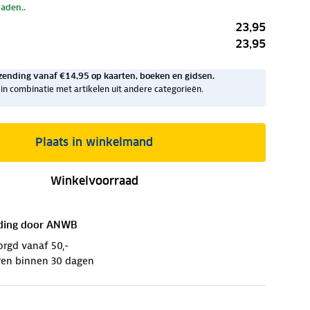
laden..
23,95
23,95
zending vanaf €14,95 op kaarten, boeken en gidsen.
ig in combinatie met artikelen uit andere categorieën.
Plaats in winkelmand
Winkelvoorraad
ding door
ANWB
orgd vanaf 50,-
ren binnen 30 dagen