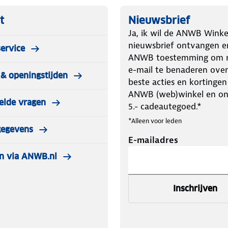
n gpx-bestanden
Een prachtig cadeau, ook voor jezelf
t
Nieuwsbrief
Ja, ik wil de ANWB Winke
nieuwsbrief ontvangen e
ervice
 op de plek waar je begon, hebben we
ANWB toestemming om m
d. Zo geniet je in meerdere etappes
e-mail te benaderen over
& openingstijden
es langs het water. Na elke etappe
beste acties en kortingen
overnachten om de volgende dag met
ANWB (web)winkel en o
elde vragen
noemen we leuke slaapplekken en
5.- cadeautegoed.*
et water.
*Alleen voor leden
gegevens
E-mailadres
ers Marlou Jacobs en Godfried van Loo
n via ANWB.nl
REiSREPORT. De fijne omschrijvingen,
e voorbereiding al een feestje. Handig
Inschrijven
a’s. Denk aan actuele vaartijden van
 naar startplekken, aanvullende