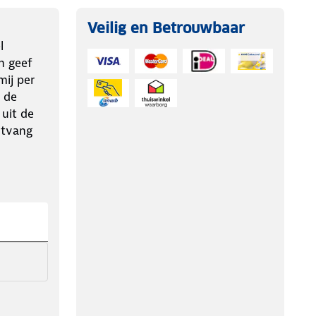
Veilig en Betrouwbaar
l
n geef
ij per
 de
 uit de
ntvang