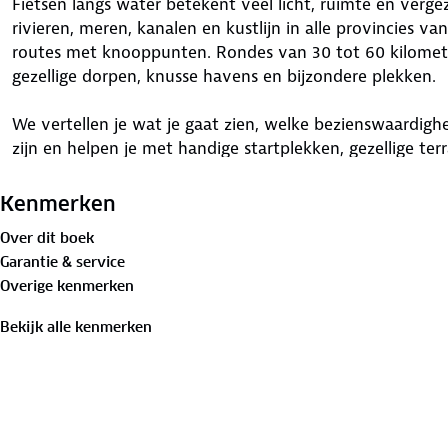
Fietsen langs water betekent veel licht, ruimte en verge
rivieren, meren, kanalen en kustlijn in alle provincies 
routes met knooppunten. Rondes van 30 tot 60 kilometer
gezellige dorpen, knusse havens en bijzondere plekken.
We vertellen je wat je gaat zien, welke bezienswaardi
zijn en helpen je met handige startplekken, gezellige ter
mooie foto’s en persoonlijke tips. Met QR-codes geven 
actuele vaartijden van veerponten, parkeerplekken en 
Kenmerken
voor de fietsliefhebber.
Over dit boek
Garantie & service
In het kort
Overige kenmerken
Meer dan 30 fietsroutes langs water
Routes van 30 tot 60 kilometer in alle provincies
Bekijk alle kenmerken
Eenvoudig te volgen met fietsknooppunten
Uitvoerig beschreven, met kaarten en mooie foto’s
Inclusief drie speciale langeafstand routes
Handige startplekken en knusse slaapplekken
Bezienswaardigheden, rustpunten en leuke horeca me