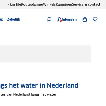
- km file
Routeplanner
Winkels
Kampioen
Service & contact
Inloggen
ap
Zakelijk
ngs het water in Nederland
utes van Nederland langs het water