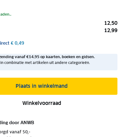
laden..
12,50
12,99
irect
€ 0,49
zending vanaf €14,95 op kaarten, boeken en gidsen.
ig in combinatie met artikelen uit andere categorieën.
Plaats in winkelmand
Winkelvoorraad
ding door
ANWB
orgd vanaf 50,-