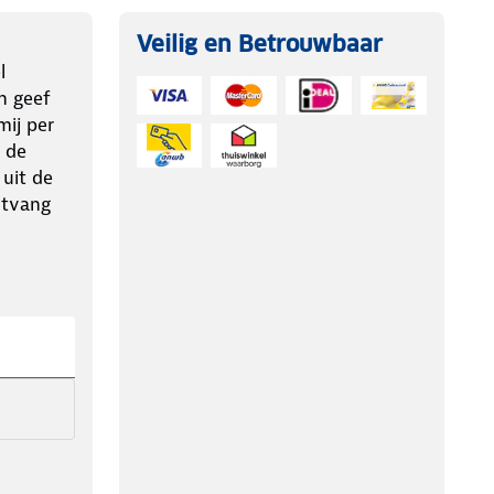
Veilig en Betrouwbaar
l
n geef
ij per
 de
 uit de
ntvang