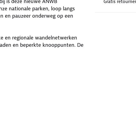
rbij is deze nieuwe ANWB
Gratis retourne
nze nationale parken, loop langs
pen en pauzeer onderweg op een
ijke en regionale wandelnetwerken
paden en beperkte knooppunten. De
reca, musea en toeristische
ijgbaar.