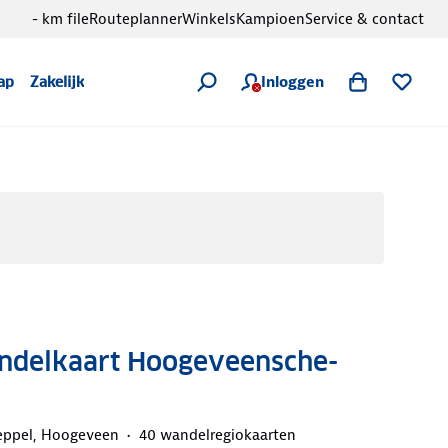
- km file
Routeplanner
Winkels
Kampioen
Service & contact
Inloggen
ap
Zakelijk
delkaart Hoogeveensche-
ppel, Hoogeveen
40 wandelregiokaarten