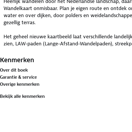
Heerlijk wandelen door het Nederlandse landschap, daa
Wandelkaart onmisbaar. Plan je eigen route en ontdek o
water en over dijken, door polders en weidelandschap
gezellig terras.
Het geheel nieuwe kaartbeeld laat verschillende landel
zien, LAW-paden (Lange-Afstand-Wandelpaden), streek
routes zijn voorzien van opstap- en parkeerplaatsen, ho
informatie. In totaal zijn er 40 wandelregiokaarten verkr
Kenmerken
Over dit boek
Garantie & service
Overige kenmerken
Bekijk alle kenmerken