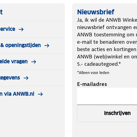
t
Nieuwsbrief
Ja, ik wil de ANWB Winke
nieuwsbrief ontvangen e
ervice
ANWB toestemming om m
e-mail te benaderen over
& openingstijden
beste acties en kortingen
ANWB (web)winkel en o
elde vragen
5.- cadeautegoed.*
*Alleen voor leden
gegevens
E-mailadres
n via ANWB.nl
Inschrijven