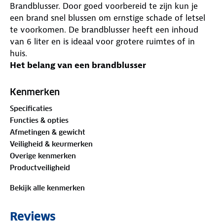
Brandblusser. Door goed voorbereid te zijn kun je
een brand snel blussen om ernstige schade of letsel
te voorkomen. De brandblusser heeft een inhoud
van 6 liter en is ideaal voor grotere ruimtes of in
huis.
Het belang van een brandblusser
Een brand kan snel uitslaan en veel verwoesting
aanrichten, denk aan een brand in de keuken of
Kenmerken
prullenbak. In zulke gevallen is snel handelen
Specificaties
belangrijk. Een brandblusser kan ervoor zorgen dat
Functies & opties
je een brand vroegtijdig blust en zo schade, letsel en
Afmetingen & gewicht
gevaar voor anderen voorkomt. De 6-liter
Veiligheid & keurmerken
schuimbrandblusser is ideaal voor in huis en dankzij
Overige kenmerken
de meegeleverde beugel kun je hem snel pakken.
Productveiligheid
Altijd een goedwerkende brandblusser
Een brandblusser moet goed werken wanneer het
Bekijk alle kenmerken
nodig is. Daarom hebben brandblussers een
houdbaarheidsdatum. Na 10 jaar moet een blusser
Reviews
worden vervangen. Bij schuimbrandblussers is het