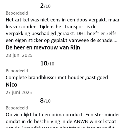
Brandklasse C – Gassen zoals aardgas, LPG, butaan
2
/
10
en propaan
Beoordeeld
Inhoud van de verpakking
Het artikel was niet eens in een doos verpakt, maar
Brandblusser, ophangbeugel, handleiding
los verzonden. Tijdens het transport is de
Features:
verpakking beschadigd geraakt. DHL heeft er zelfs
Voorkom ernstige schade met de Smartwares
een eigen sticker op geplakt vanwege de schade.
poederblusser
Gezien de staat van de levering heb ik alle artikelen
De heer en mevrouw van Rijn
Met een gewicht van 2 kg de perfecte
direct teruggestuurd. Erg teleurstellend. De
28 juni 2025
brandblusser om in huis te hebben
afhandeling van terugbetaling was ook slordig
Inclusief ophangbeugel waardoor je de
10
/
10
geregeld. Geen fijne ervaring.
brandblusser op kunt hangen op de door jou
Beoordeeld
gewenste plek
Complete brandblusser met houder ,past goed
Geschikt voor brandklasse A, B en C
Nico
Voldoet aan de Europese wet- en regelgeving
27 juni 2025
8
/
10
Beoordeeld
Op zich lijkt het een prima product. Een ster minder
omdat in de beschrijving in de ANWB winkel staat