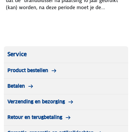
dat de "brandblusser na plaatsing 10 jaar gebruikt
(kan) worden, na deze periode moet je de
brandblusser vervangen." In de bijgeleverde
documentatie staat 5 jaar. Voor mij was die 10 jaar
een doorslaggevend argument om deze aan te
schaffen. Dus ANWB, pas het aan!
Service
Product bestellen
Betalen
Verzending en bezorging
Retour en terugbetaling