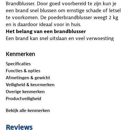
Brandblusser. Door goed voorbereid te zijn kun je
een brand snel blussen om ernstige schade of letsel
te voorkomen. De poederbrandblusser weegt 2 kg
en is daardoor ideaal voor in huis.
Het belang van een brandblusser
Een brand kan snel uitslaan en veel verwoesting
aanrichten, denk hierbij aan een brand in de keuken
of een brand die begint in de prullenbak. In zulke
Kenmerken
situaties is het belangrijk om snel te handelen. Een
Specificaties
brandblusser kan ervoor zorgen dat je een brand
Functies & opties
vroegtijdig kan blussen om schade en letsel te
Afmetingen & gewicht
beperken en mensen in veiligheid te brengen. De
Veiligheid & keurmerken
poederbrandblusser van 2 kg is ideaal om in huis te
Overige kenmerken
hebben. Dankzij de bijgeleverde beugel kun je de
Productveiligheid
brandblusser ook ophangen en snel pakken als er
brandt uitbreekt.
Bekijk alle kenmerken
Altijd een goedwerkende brandblusser
Het is belangrijk om een goedwerkende
Reviews
brandblusser te hebben waar je op kunt