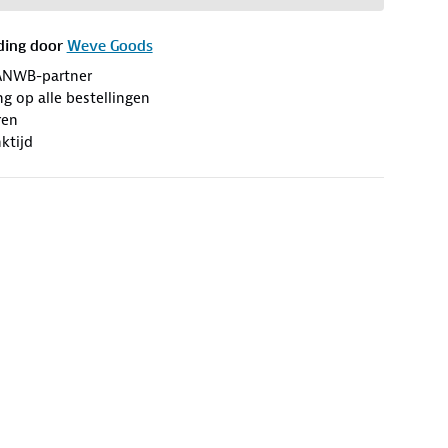
ding door
Weve Goods
ANWB-partner
ng op alle bestellingen
ren
ktijd