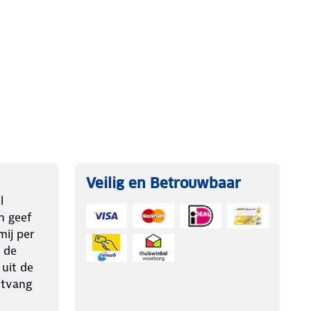
Veilig en Betrouwbaar
l
n geef
ij per
 de
 uit de
ntvang