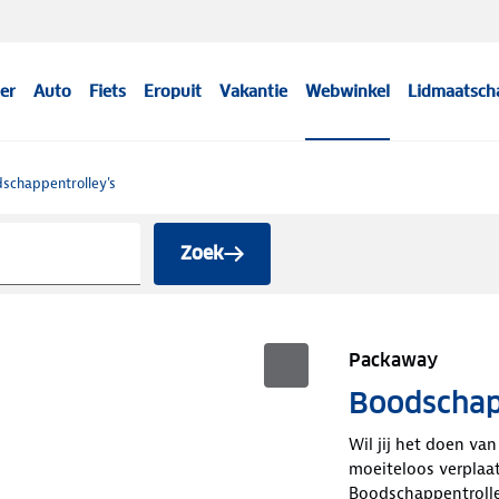
er
Auto
Fiets
Eropuit
Vakantie
Webwinkel
Lidmaatsch
schappentrolley's
Zoek
Packaway
Boodschap
Wil jij het doen v
moeiteloos verplaa
Boodschappentrolley