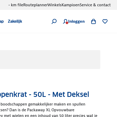
- km file
Routeplanner
Winkels
Kampioen
Service & contact
Inloggen
ap
Zakelijk
penkrat - 50L - Met Deksel
an boodschappen gemakkelijker maken en spullen
tsen? Dan is de Packaway XL Opvouwbare
 met wielen en een inhoud van 50 liter precies wat je