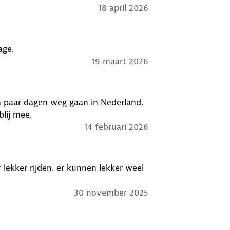
18 april 2026
y leggen of gemakkelijk stapelen in
gedoe met wiebelende trolleys meer.
age.
19 maart 2026
en paar dagen weg gaan in Nederland,
blij mee.
14 februari 2026
ekker rijden. er kunnen lekker weel
30 november 2025