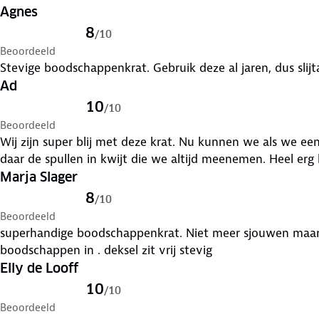
Agnes
6. Door de deksel kun je extra spullen bovenop de trolle
de auto.
8
/
10
7. Staat direct stil en stabiel door de voorpoten, geen 
Beoordeeld
Stevige boodschappenkrat. Gebruik deze al jaren, dus slijt
Ad
10
/
10
Beoordeeld
Wij zijn super blij met deze krat. Nu kunnen we als we e
daar de spullen in kwijt die we altijd meenemen. Heel erg 
Marja Slager
8
/
10
Beoordeeld
superhandige boodschappenkrat. Niet meer sjouwen maar l
boodschappen in . deksel zit vrij stevig
Elly de Looff
10
/
10
Beoordeeld