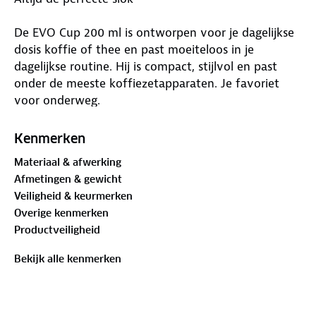
De EVO Cup 200 ml is ontworpen voor je dagelijkse
dosis koffie of thee en past moeiteloos in je
dagelijkse routine. Hij is compact, stijlvol en past
onder de meeste koffiezetapparaten. Je favoriet
voor onderweg.
Houdt je koffie urenlang warm
Kenmerken
Materiaal & afwerking
Dankzij de dubbele wand en vacuümisolatie blijft je
Afmetingen & gewicht
drankje tot wel 8 uur warm of tot wel 24 uur
Veiligheid & keurmerken
heerlijk koud. Nooit meer lauwe lattes of gesmolten
Overige kenmerken
ijs.
Productveiligheid
Maak het persoonlijk
Bekijk alle kenmerken
Kies je kleur, voeg je naam toe en maak het
helemaal jouw eigen. Of het nu een cadeau is of een