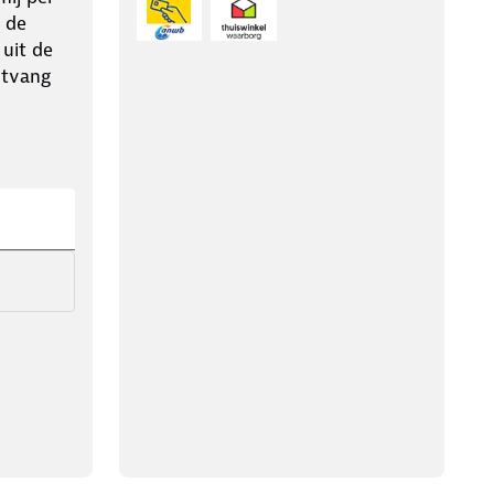
 de
 uit de
ntvang