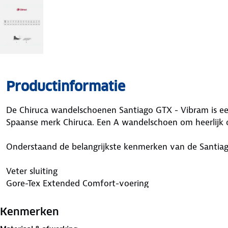
Productinformatie
De Chiruca wandelschoenen Santiago GTX - Vibram is e
Spaanse merk Chiruca. Een A wandelschoen om heerlijk 
Onderstaand de belangrijkste kenmerken van de Santia
Veter sluiting
Gore-Tex Extended Comfort-voering
Lage wandelschoen
Synthetisch bovenwerk en waterdicht Cordura
Kenmerken
Rubberen versteviging op de teen