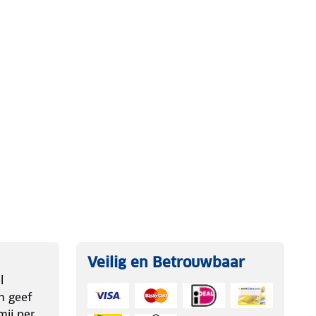
Veilig en Betrouwbaar
l
n geef
ij per