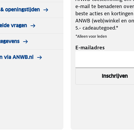
e-mail te benaderen over
& openingstijden
atuur- en slijtvastheid, grip en een
beste acties en kortingen
an op asfalt ontwerpt Vibram
ANWB (web)winkel en o
elde vragen
ruca.
5.- cadeautegoed.*
*Alleen voor leden
dragen worden ze niet retour
gegevens
E-mailadres
n via ANWB.nl
Inschrijven