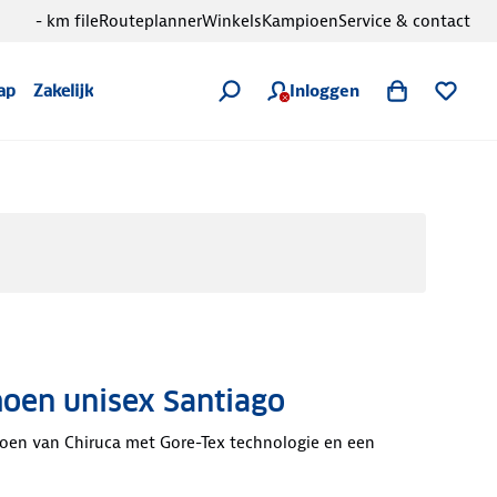
- km file
Routeplanner
Winkels
Kampioen
Service & contact
Inloggen
ap
Zakelijk
oen unisex Santiago
oen van Chiruca met Gore-Tex technologie en een