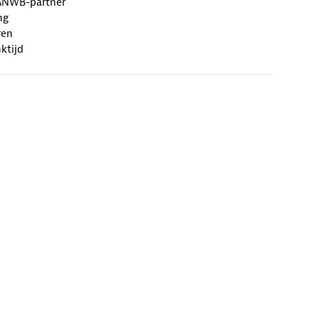
ANWB-partner
ng
ren
ktijd