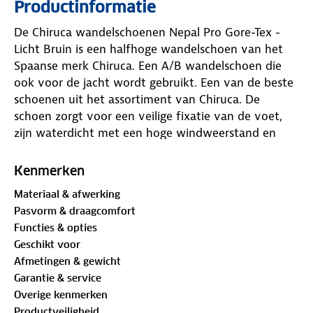
Productinformatie
De Chiruca wandelschoenen Nepal Pro Gore-Tex -
Licht Bruin is een halfhoge wandelschoen van het
Spaanse merk Chiruca. Een A/B wandelschoen die
ook voor de jacht wordt gebruikt. Een van de beste
schoenen uit het assortiment van Chiruca. De
schoen zorgt voor een veilige fixatie van de voet,
zijn waterdicht met een hoge windweerstand en
tegelijkertijd een ademend vermogen.
Kenmerken
Onderstaand de belangrijkste kenmerken van de
Materiaal & afwerking
Nepal Pro:
Pasvorm & draagcomfort
Functies & opties
Vetersluiting
Geschikt voor
Waterdicht Scotgard-nubuckleer
Afmetingen & gewicht
Gore-Tex Duratherm membraan
Garantie & service
Waterdicht nappaleer
Overige kenmerken
Halfhoge wandelschoen
Productveiligheid