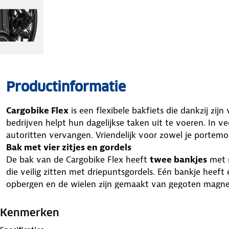
Productinformatie
Cargobike Flex
is een flexibele bakfiets die dankzij zijn
bedrijven helpt hun dagelijkse taken uit te voeren. In v
autoritten vervangen. Vriendelijk voor zowel je portemo
Bak met vier zitjes en gordels
De bak van de Cargobike Flex heeft
twee bankjes
met r
die veilig zitten met driepuntsgordels. Eén bankje heeft
opbergen en de wielen zijn gemaakt van gegoten magne
gegoten wielen is dat er geen spaken gesteld hoeven te
Achterwielmotor
Kenmerken
Je herkent het ontwerp van het frame, de bak en de wi