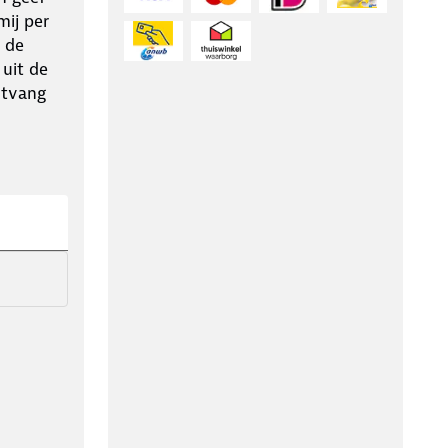
ij per
 de
 uit de
ntvang