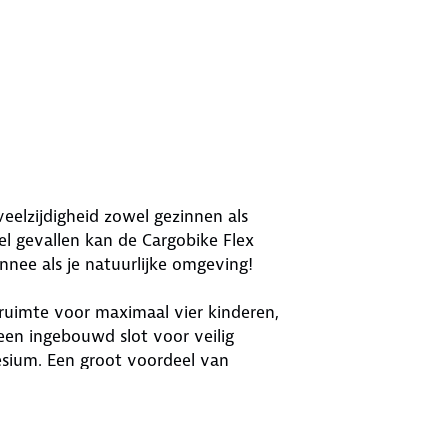
 veelzijdigheid zowel gezinnen als
eel gevallen kan de Cargobike Flex
nnee als je natuurlijke omgeving!
uimte voor maximaal vier kinderen,
 een ingebouwd slot voor veilig
sium. Een groot voordeel van
 worden.
elen van ons topmodel de Cargobike