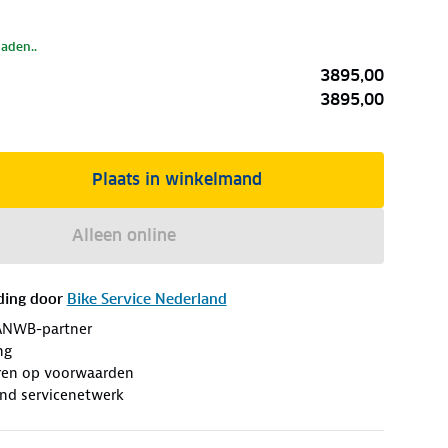
laden..
3895,00
3895,00
Plaats in winkelmand
Alleen online
ding door
Bike Service Nederland
ANWB-partner
ng
eren op voorwaarden
end servicenetwerk