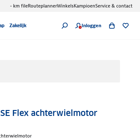
- km file
Routeplanner
Winkels
Kampioen
Service & contact
Inloggen
ap
Zakelijk
 SE Flex achterwielmotor
chterwielmotor