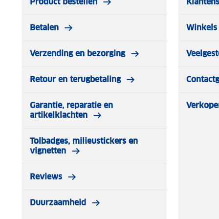
Product bestellen
Klantens
en op de aanwezigheid van schadelijke of gevaarlijke 
Betalen
Winkels 
Verzending en bezorging
Veelgest
Retour en terugbetaling
Contact
Garantie, reparatie en
Verkope
artikelklachten
Tolbadges, milieustickers en
vignetten
Reviews
Duurzaamheid