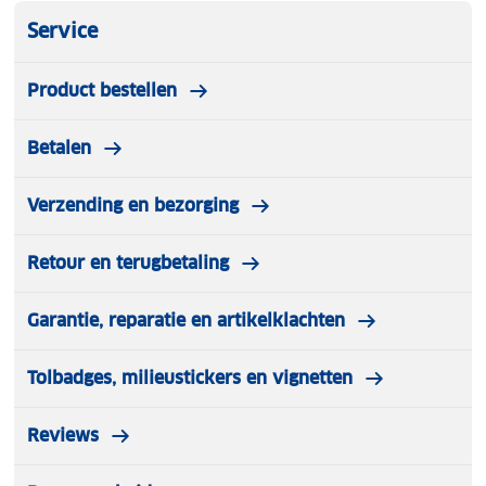
van FSNplus. Bij aankoop van de fiets krijg je de
Service
contactgegevens mee. FSNplus heeft een landelijk
dekkend netwerk van vaste en mobiele
fietsreparateurs. Er is er altijd een bij je in de buurt
Product bestellen
Betalen
Verzending en bezorging
Retour en terugbetaling
Garantie, reparatie en artikelklachten
Tolbadges, milieustickers en vignetten
Reviews