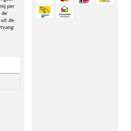
ij per
 de
 uit de
ntvang