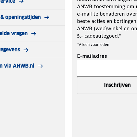
ervice
ANWB toestemming om m
e-mail te benaderen over
& openingstijden
beste acties en kortingen
ANWB (web)winkel en o
elde vragen
5.- cadeautegoed.*
*Alleen voor leden
gegevens
E-mailadres
n via ANWB.nl
Inschrijven