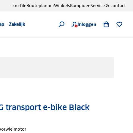
- km file
Routeplanner
Winkels
Kampioen
Service & contact
Inloggen
ap
Zakelijk
G transport e-bike Black
oorwielmotor