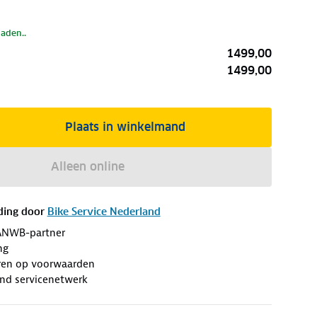
laden..
1499,00
1499,00
Plaats in winkelmand
Alleen online
ding door
Bike Service Nederland
ANWB-partner
ng
eren op voorwaarden
end servicenetwerk