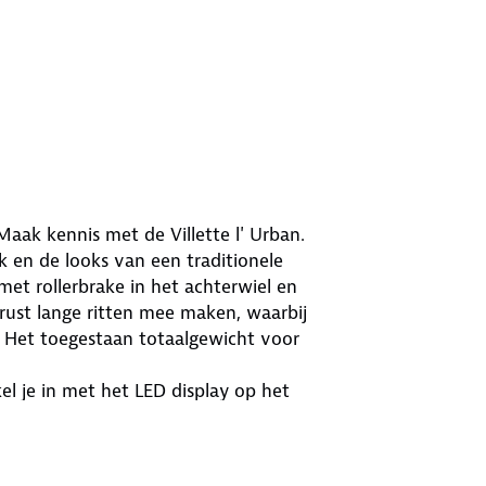
aak kennis met de Villette l' Urban.
ek en de looks van een traditionele
met rollerbrake in het achterwiel en
rust lange ritten mee maken, waarbij
. Het toegestaan totaalgewicht voor
l je in met het LED display op het
n meeloopfunctie voorhanden. De
n studentenfiets. Eenvoudige techniek
 looks maken deze transport e-bike