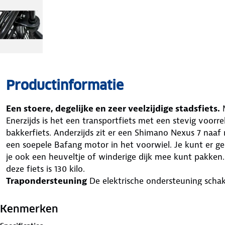
Productinformatie
Een stoere, degelijke en zeer veelzijdige stadsfiets.
M
Enerzijds is het een transportfiets met een stevig voorr
bakkerfiets. Anderzijds zit er een Shimano Nexus 7 naaf 
een soepele Bafang motor in het voorwiel. Je kunt er ge
je ook een heuveltje of winderige dijk mee kunt pakken
deze fiets is 130 kilo.
Trapondersteuning
De elektrische ondersteuning schake
brede omastuur. Er zijn 3 ondersteuningsstanden en ee
Villette L’ Urban wordt vooral ingezet als schoolfiets e
Kenmerken
gepaard aan de stevige bouwkwaliteit en aantrekkelijke