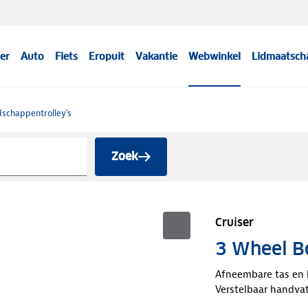
er
Auto
Fiets
Eropuit
Vakantie
Webwinkel
Lidmaatsch
schappentrolley's
Zoek
Cruiser
3 Wheel 
Afneembare tas en 
Verstelbaar handva