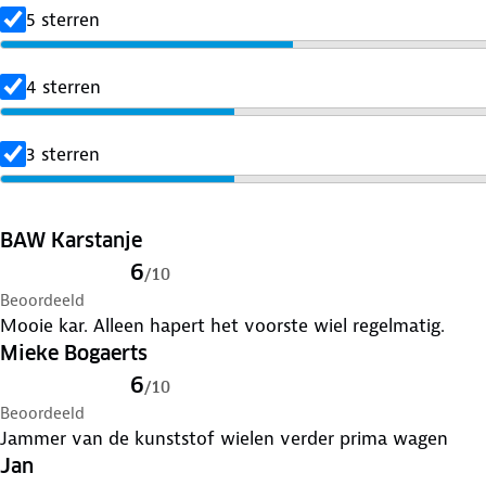
- Wendbaar: draait op drie wielen volledig om de eigen a
5 sterren
- Uitgeklapt: 97 x 56 x 46 cm - Ingeklapt: 92 x 44 x 9 cm
- Inhoud: 48 + 14 liter.
4 sterren
3 sterren
BAW Karstanje
6
/
10
Beoordeeld
Mooie kar. Alleen hapert het voorste wiel regelmatig.
Mieke Bogaerts
6
/
10
Beoordeeld
Jammer van de kunststof wielen verder prima wagen
Jan