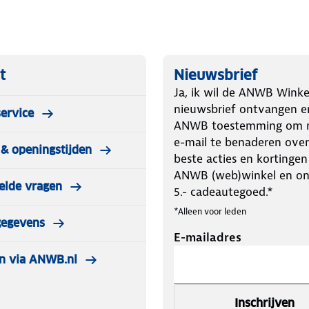
t
Nieuwsbrief
Ja, ik wil de ANWB Winke
nieuwsbrief ontvangen e
ervice
ANWB toestemming om m
e-mail te benaderen over
& openingstijden
beste acties en kortingen
ANWB (web)winkel en o
elde vragen
5.- cadeautegoed.*
*Alleen voor leden
gegevens
E-mailadres
n via ANWB.nl
Inschrijven