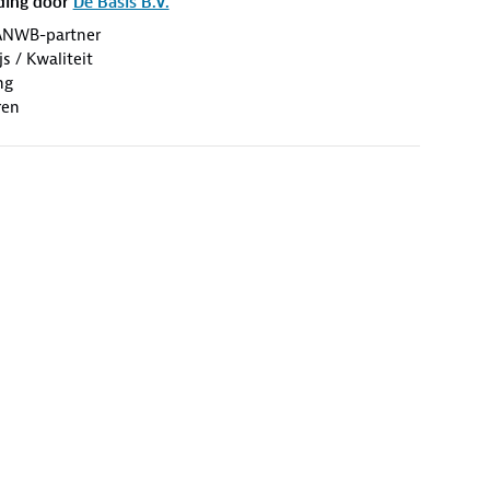
ding door
De Basis B.V.
ANWB-partner
s / Kwaliteit
ng
ren