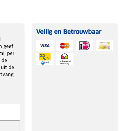
Veilig en Betrouwbaar
l
n geef
ij per
 de
 uit de
ntvang