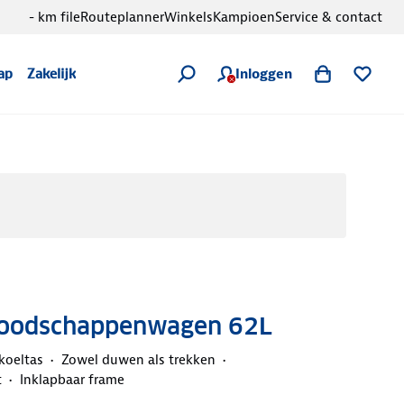
- km file
Routeplanner
Winkels
Kampioen
Service & contact
Inloggen
ap
Zakelijk
Boodschappenwagen 62L
koeltas
Zowel duwen als trekken
t
Inklapbaar frame