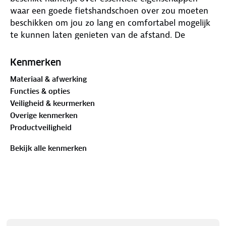
waar een goede fietshandschoen over zou moeten
beschikken om jou zo lang en comfortabel mogelijk
te kunnen laten genieten van de afstand. De
volledige palm van de handschoen is voorzien van
een uiterst comfortabele padding bestaande uit
Kenmerken
zowel gel- als schuimcomponenten. Dankzij de
Materiaal & afwerking
klittenbandsluiting en de handige lusjes trek je de
Functies & opties
Essential eenvoudig aan en uit. Met de badstof
Veiligheid & keurmerken
duim veeg je het gezicht droog tijdens een
Overige kenmerken
intensieve wielertocht op een warme zomerdag. De
Productveiligheid
combinatie van Dynaflex en Airflow stof biedt
zowel elasticiteit als ventilatie. De handschoen sluit
Bekijk alle kenmerken
dus niet alleen mooi aan, maar zorgt er ook dat je
handen hun warmte kwijt kunnen.