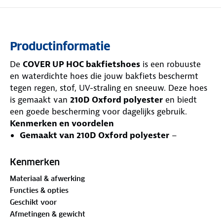
Productinformatie
De
COVER UP HOC bakfietshoes
is een robuuste
en waterdichte hoes die jouw bakfiets beschermt
tegen regen, stof, UV-straling en sneeuw. Deze hoes
is gemaakt van
210D Oxford polyester
en biedt
een goede bescherming voor dagelijks gebruik.
Kenmerken en voordelen
Gemaakt van 210D Oxford polyester
–
Lichtgewicht en stevig
Waterdicht tot 1500-2000 MM
– Bestand tegen
Kenmerken
lichte tot matige regenbuien
Materiaal & afwerking
Ademend materiaal
– Voorkomt
Functies & opties
condensvorming en schimmel
Geschikt voor
UV-bescherming
– Vermindert verkleuring en
Afmetingen & gewicht
oververhitting van de bakfiets