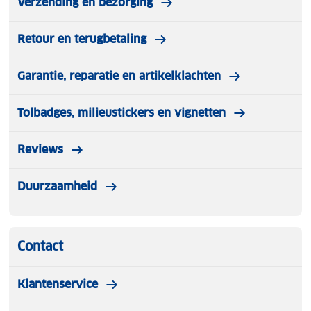
door waterophoping
Verzending en bezorging
Deze
bakfietshoes
is de ideale keuze voor wie
langdurige en betrouwbare bescherming zoekt.
Retour en terugbetaling
Garantie, reparatie en artikelklachten
Tolbadges, milieustickers en vignetten
Reviews
Duurzaamheid
Contact
Klantenservice