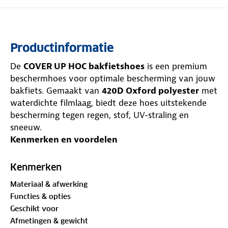
Productinformatie
De
COVER UP HOC bakfietshoes
is een premium
beschermhoes voor optimale bescherming van jouw
bakfiets. Gemaakt van
420D Oxford polyester
met
waterdichte filmlaag, biedt deze hoes uitstekende
bescherming tegen regen, stof, UV-straling en
sneeuw.
Kenmerken en voordelen
420D Oxford polyester
– Extra stevig en
bestendig
Kenmerken
Waterdicht tot 3000+ MM
– Bestand tegen
Materiaal & afwerking
zware regenbuien
Functies & opties
Ademend en schimmelwerend
– Vermindert
Geschikt voor
condens en voorkomt schimmel
Afmetingen & gewicht
UV-bescherming (40+)
– Beschermt tegen