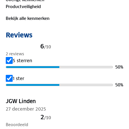
skisokken zijn geschikt voor diverse
Productveiligheid
wintersportomstandigheden.
Eigenschappen van Xtreme Skisokken Unisex 2-
Bekijk alle kenmerken
pack.
Merk
: Xtreme Sockswear
Reviews
Inhoud
: 2 paar skisokken
Geslacht
: Unisex
6
/
10
Kleur
: Verkrijgbaar in diverse kleuren
2 reviews
Maat
: 35/38, 39/42,42/45 & 45/47
5 sterren
Materiaal
:32%Polyamide / 27% Wol / 26% Acryl
50
%
/ 15% Polypropeen
1 ster
50
%
JGW Linden
27 december 2025
2
/
10
Beoordeeld