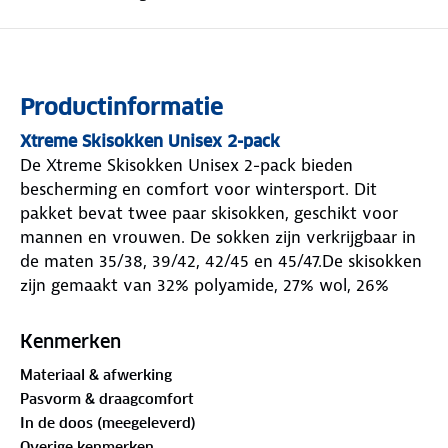
Productinformatie
Xtreme Skisokken Unisex 2-pack
De Xtreme Skisokken Unisex 2-pack bieden
bescherming en comfort voor wintersport. Dit
pakket bevat twee paar skisokken, geschikt voor
mannen en vrouwen. De sokken zijn verkrijgbaar in
de maten 35/38, 39/42, 42/45 en 45/47.De skisokken
zijn gemaakt van 32% polyamide, 27% wol, 26%
acryl en 15% polypropyleen, wat bijdraagt aan een
ideale vochtregulatie en warmtebehoud. Polyamide
Kenmerken
en acryl zorgen voor de stevigheid van de skisok,
Materiaal & afwerking
terwijl polypropyleen zorgt voor ademend
Pasvorm & draagcomfort
vermogen. De badstofvlakken op de kuit, scheen en
In de doos (meegeleverd)
enkel bieden extra bescherming tegen schuren. De
Overige kenmerken