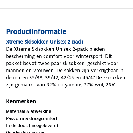
Productinformatie
Xtreme Skisokken Unisex 2-pack
De Xtreme Skisokken Unisex 2-pack bieden
bescherming en comfort voor wintersport. Dit
pakket bevat twee paar skisokken, geschikt voor
mannen en vrouwen. De sokken zijn verkrijgbaar in
de maten 35/38, 39/42, 42/45 en 45/47.De skisokken
zijn gemaakt van 32% polyamide, 27% wol, 26%
acryl en 15% polypropyleen, wat bijdraagt aan een
ideale vochtregulatie en warmtebehoud. Polyamide
Kenmerken
en acryl zorgen voor de stevigheid van de skisok,
Materiaal & afwerking
terwijl polypropyleen zorgt voor ademend
Pasvorm & draagcomfort
vermogen. De badstofvlakken op de kuit, scheen en
In de doos (meegeleverd)
enkel bieden extra bescherming tegen schuren. De
Overige kenmerken