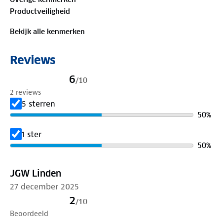
skisokken zijn geschikt voor diverse
Productveiligheid
wintersportomstandigheden.
Eigenschappen van Xtreme Skisokken Unisex 2-
Bekijk alle kenmerken
pack.
Merk
: Xtreme Sockswear
Reviews
Inhoud
: 2 paar skisokken
Geslacht
: Unisex
6
/
10
Kleur
: Verkrijgbaar in diverse kleuren
2 reviews
Maat
: 35/38, 39/42,42/45 & 45/47
5 sterren
Materiaal
:32%Polyamide / 27% Wol / 26% Acryl
50
%
/ 15% Polypropeen
1 ster
50
%
JGW Linden
27 december 2025
2
/
10
Beoordeeld