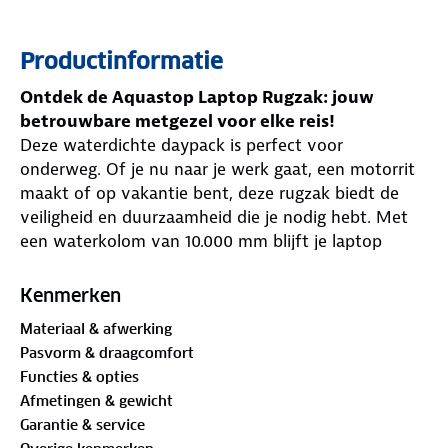
Productinformatie
Ontdek de Aquastop Laptop Rugzak: jouw
betrouwbare metgezel voor elke reis!
Deze waterdichte daypack is perfect voor
onderweg. Of je nu naar je werk gaat, een motorrit
maakt of op vakantie bent, deze rugzak biedt de
veiligheid en duurzaamheid die je nodig hebt. Met
een waterkolom van 10.000 mm blijft je laptop
droog, zelfs in de zwaarste regen.
Kenmerken
Materiaal & afwerking
Wat maakt dit product uniek?
Pasvorm & draagcomfort
De Aquastop Laptop Rugzak is ontworpen met het
Functies & opties
oog op
mobiliteit
en
gebruiksgemak
. Het sterke,
Afmetingen & gewicht
100% waterdichte materiaal en de gesealde naden
Garantie & service
zorgen ervoor dat je spullen altijd veilig zijn. Met