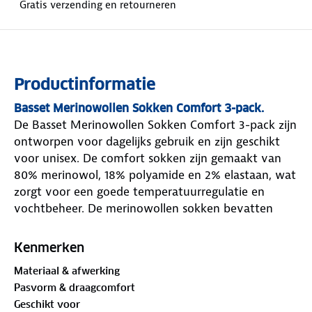
Gratis verzending en retourneren
Productinformatie
Basset Merinowollen Sokken Comfort 3-pack.
De Basset Merinowollen Sokken Comfort 3-pack zijn
ontworpen voor dagelijks gebruik en zijn geschikt
voor unisex. De comfort sokken zijn gemaakt van
80% merinowol, 18% polyamide en 2% elastaan, wat
zorgt voor een goede temperatuurregulatie en
vochtbeheer. De merinowollen sokken bevatten
volledig badstof aan de binnenzijde, wat bijdraagt
aan demping en comfort. De ventilatiepanelen
Kenmerken
bevorderen de luchtregulatie, waardoor de voeten
Materiaal & afwerking
droog blijven. De Basset sokken zijn voorzien van
Pasvorm & draagcomfort
een elastische ribstructuur die voorkomt dat de
Geschikt voor
sokken afzakken. De naadloze teenafwerking zorgt