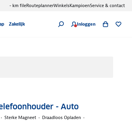
- km file
Routeplanner
Winkels
Kampioen
Service & contact
Inloggen
ap
Zakelijk
elefoonhouder - Auto
Sterke Magneet
Draadloos Opladen