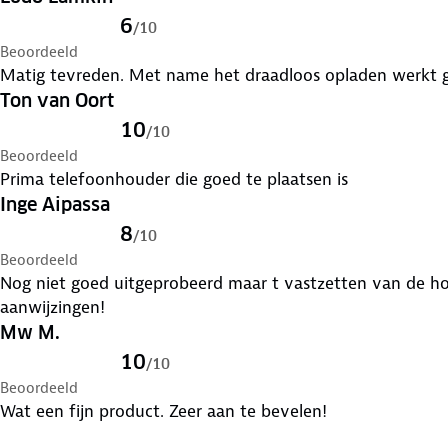
Metalen ring *1
6
/
10
Nat- en droog-reinigingsdoekjes *1
Beoordeeld
Handleiding *1
Matig tevreden. Met name het draadloos opladen werkt g
Oplaadkabel *1
Ton van Oort
Positioneringstool *1
10
/
10
Beschermfolie *1
Beoordeeld
Prima telefoonhouder die goed te plaatsen is
Inge Aipassa
8
/
10
Beoordeeld
Nog niet goed uitgeprobeerd maar t vastzetten van de hou
aanwijzingen!
Mw M.
10
/
10
Beoordeeld
Wat een fijn product. Zeer aan te bevelen!