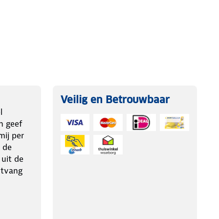
Veilig en Betrouwbaar
l
n geef
ij per
 de
 uit de
ntvang