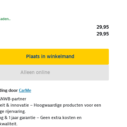
laden..
29,95
29,95
Plaats in winkelmand
Alleen online
ding door
CarMe
ANWB-partner
eit & innovatie – Hoogwaardige producten voor een
ge rijervaring.
ng & 1 jaar garantie – Geen extra kosten en
waliteit.