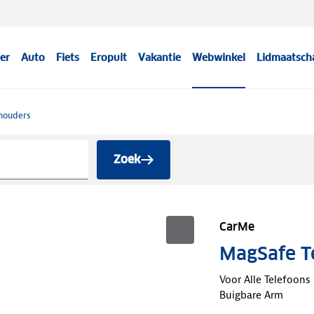
er
Auto
Fiets
Eropuit
Vakantie
Webwinkel
Lidmaatsch
thouders
Zoek
CarMe
MagSafe T
Voor Alle Telefoons
Buigbare Arm