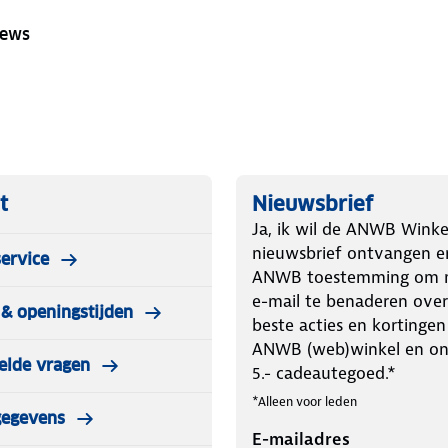
iews
t
Nieuwsbrief
Ja, ik wil de ANWB Winke
nieuwsbrief ontvangen e
ervice
ANWB toestemming om m
e-mail te benaderen over
& openingstijden
beste acties en kortingen
ANWB (web)winkel en o
elde vragen
5.- cadeautegoed.*
*Alleen voor leden
gegevens
E-mailadres