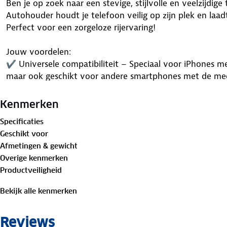
Ben je op zoek naar een stevige, stijlvolle en veelzijd
Autohouder houdt je telefoon veilig op zijn plek en laadt
Perfect voor een zorgeloze rijervaring!
Jouw voordelen:
✔ Universele compatibiliteit – Speciaal voor iPhones met 
maar ook geschikt voor andere smartphones met de mee
✔ Sterke magnetische grip – Krachtige magneten zorgen 
op hobbelige wegen.
Kenmerken
✔ Draadloos opladen – Houd je telefoon altijd opgela
Specificaties
draadloze lader.
Geschikt voor
✔ Flexibele montage – Bevestig de houder stevig met h
Afmetingen & gewicht
gedoe meer met instabiele ventilatieroosterhouders of z
Overige kenmerken
✔ Buig naar wens – Gemaakt van stevig aluminium en fl
Productveiligheid
gewenste positie kunt buigen en hij stevig blijft zitten.
Bekijk alle kenmerken
Draadloos opladen met MagSafe
Sluit de meegeleverde USB-C kabel aan en geniet van sne
Reviews
navigatie en handsfree bellen. (Deze functie werkt alle