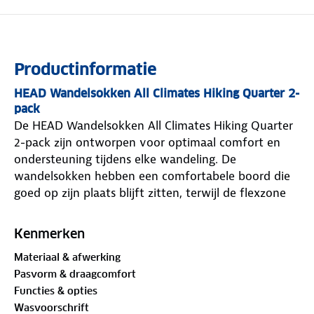
Productinformatie
HEAD Wandelsokken All Climates Hiking Quarter 2-
pack
De HEAD Wandelsokken All Climates Hiking Quarter
2-pack zijn ontworpen voor optimaal comfort en
ondersteuning tijdens elke wandeling. De
wandelsokken hebben een comfortabele boord die
goed op zijn plaats blijft zitten, terwijl de flexzone
zorgt voor extra bewegingsvrijheid. Dankzij de
strategisch geplaatste demping worden drukpunten
Kenmerken
verminderd, wat bijdraagt aan een aangenaam
Materiaal & afwerking
draagcomfort, zelfs tijdens lange wandelingen. Het
Pasvorm & draagcomfort
ge ntegreerde mesh zorgt voor ventilatie, waardoor
Functies & opties
je voeten fris en droog blijven. Bovendien zijn deze
Wasvoorschrift
wandelsokken gemaakt met gerecyclede materialen,