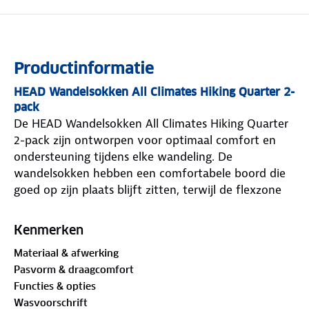
Productinformatie
HEAD Wandelsokken All Climates Hiking Quarter 2-
pack
De HEAD Wandelsokken All Climates Hiking Quarter
2-pack zijn ontworpen voor optimaal comfort en
ondersteuning tijdens elke wandeling. De
wandelsokken hebben een comfortabele boord die
goed op zijn plaats blijft zitten, terwijl de flexzone
zorgt voor extra bewegingsvrijheid. Dankzij de
strategisch geplaatste demping worden drukpunten
Kenmerken
verminderd, wat bijdraagt aan een aangenaam
Materiaal & afwerking
draagcomfort, zelfs tijdens lange wandelingen. Het
Pasvorm & draagcomfort
ge ntegreerde mesh zorgt voor ventilatie, waardoor
Functies & opties
je voeten fris en droog blijven. Bovendien zijn deze
Wasvoorschrift
wandelsokken gemaakt met gerecyclede materialen,