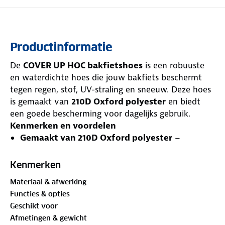
Productinformatie
De
COVER UP HOC bakfietshoes
is een robuuste
en waterdichte hoes die jouw bakfiets beschermt
tegen regen, stof, UV-straling en sneeuw. Deze hoes
is gemaakt van
210D Oxford polyester
en biedt
een goede bescherming voor dagelijks gebruik.
Kenmerken en voordelen
Gemaakt van 210D Oxford polyester
–
Lichtgewicht en stevig
Waterdicht tot 1500-2000 MM
– Bestand tegen
Kenmerken
lichte tot matige regenbuien
Materiaal & afwerking
Ademend materiaal
– Voorkomt
Functies & opties
condensvorming en schimmel
Geschikt voor
UV-bescherming
– Vermindert verkleuring en
Afmetingen & gewicht
oververhitting van de bakfiets