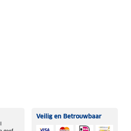
Veilig en Betrouwbaar
l
n geef