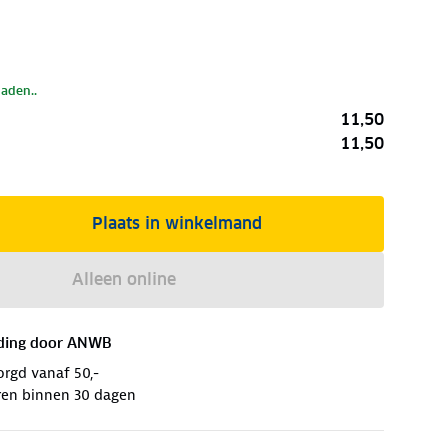
laden..
11,50
11,50
Plaats in winkelmand
Alleen online
ding door
ANWB
orgd vanaf 50,-
ren binnen 30 dagen