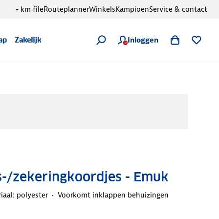
- km file
Routeplanner
Winkels
Kampioen
Service & contact
Inloggen
ap
Zakelijk
s-/zekeringkoordjes - Emuk
iaal: polyester
Voorkomt inklappen behuizingen