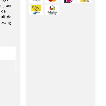
ij per
 de
 uit de
ntvang