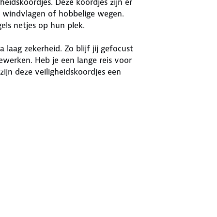
eidskoordjes. Deze koordjes zijn er
ij windvlagen of hobbelige wegen.
els netjes op hun plek.
laag zekerheid. Zo blijf jij gefocust
werken. Heb je een lange reis voor
ijn deze veiligheidskoordjes een