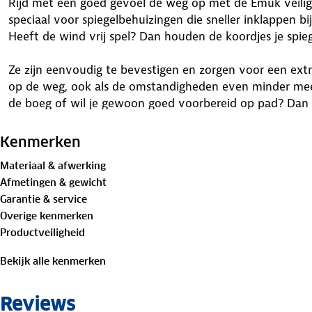
Rijd met een goed gevoel de weg op met de Emuk veiligh
speciaal voor spiegelbehuizingen die sneller inklappen b
Heeft de wind vrij spel? Dan houden de koordjes je spieg
Ze zijn eenvoudig te bevestigen en zorgen voor een extra 
op de weg, ook als de omstandigheden even minder mee
de boeg of wil je gewoon goed voorbereid op pad? Dan z
kleine toevoeging die veel ellende voorkomt.
Kenmerken
Materiaal & afwerking
Afmetingen & gewicht
Garantie & service
Overige kenmerken
Productveiligheid
Bekijk alle kenmerken
Reviews