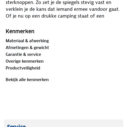
sterknoppen. Zo zet je de spiegels stevig vast en
verklein je de kans dat iemand ermee vandoor gaat.
Of je nu op een drukke camping staat of een
tussenstop maakt langs de snelweg, je spiegels
blijven waar ze horen.
Kenmerken
Materiaal & afwerking
De set bestaat uit twee sterknoppen, elk met een
Afmetingen & gewicht
vergrendelbare veiligheidspal. Ze zijn speciaal
Garantie & service
gemaakt voor de voertuigspecifieke beugels van
Overige kenmerken
Emuk en passen perfect op de bestaande
Productveiligheid
bevestiging. Bevestigen is simpel en je hebt geen
speciaal gereedschap nodig. In de verpakking zit
Bekijk alle kenmerken
alles wat je nodig hebt voor zowel de linker- als de
rechterspiegel. Zo ga je net wat zekerder op pad.