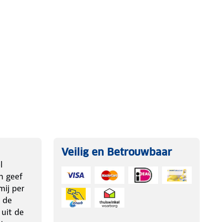
Veilig en Betrouwbaar
l
n geef
ij per
 de
 uit de