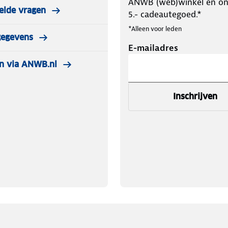
ANWB (web)winkel en o
elde vragen
5.- cadeautegoed.*
*Alleen voor leden
gegevens
E-mailadres
n via ANWB.nl
Inschrijven