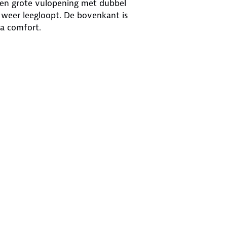
een grote vulopening met dubbel
n weer leegloopt. De bovenkant is
ra comfort.