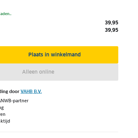
laden..
39,95
39,95
Plaats in winkelmand
Alleen online
ding door
VAHB B.V.
ANWB-partner
ng
ren
ktijd