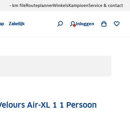
- km file
Routeplanner
Winkels
Kampioen
Service & contact
Inloggen
ap
Zakelijk
elours Air-XL 1 1 Persoon