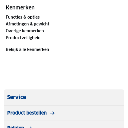
onder het MDF tafelblad om spullen in op te
Kenmerken
bergen, en een handgreep waardoor de tafel
Functies & opties
gemakkelijk is mee te nemen. Ingeklapt (lxbxh):
Afmetingen & gewicht
80x7x60,5 cm.
Overige kenmerken
Productveiligheid
Bekijk alle kenmerken
Service
Product bestellen