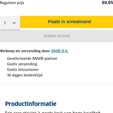
69,95
Reguliere prijs
Plaats in winkelmand
Alleen online
Verkoop en verzending door
VAHB B.V.
Geselecteerde ANWB-partner
Gratis verzending
Gratis retourneren
30 dagen bedenktijd
Productinformatie
Een zeer stevige 3-poots kruk van hoge kwaliteit.