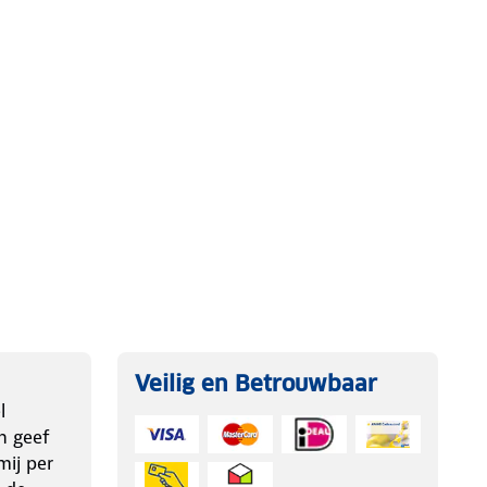
Veilig en Betrouwbaar
l
n geef
ij per