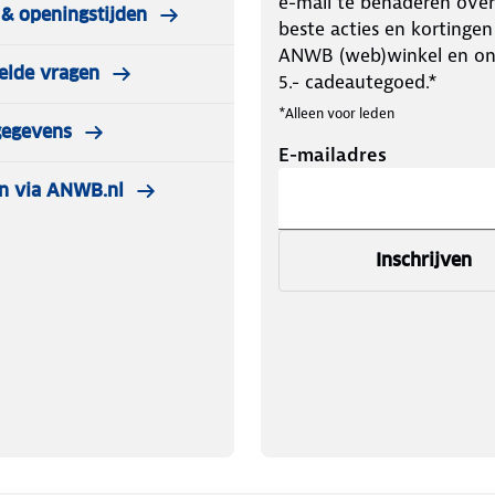
e-mail te benaderen over
& openingstijden
beste acties en kortingen
ANWB (web)winkel en o
elde vragen
5.- cadeautegoed.*
*Alleen voor leden
gegevens
E-mailadres
n via ANWB.nl
Inschrijven