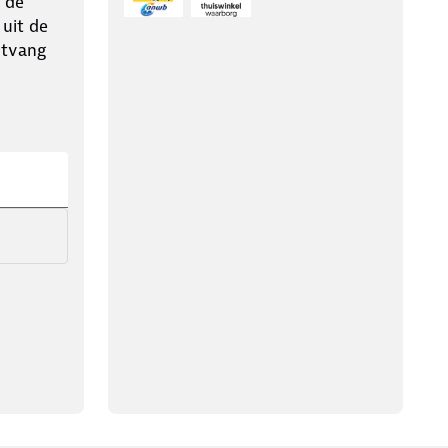
 de
 uit de
ntvang