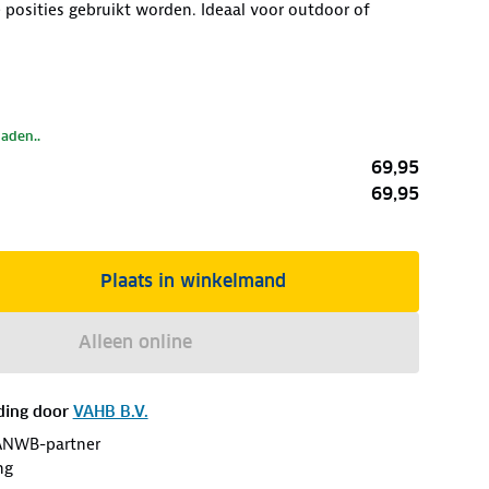
e posities gebruikt worden. Ideaal voor outdoor of
laden..
69,95
69,95
Plaats in winkelmand
Alleen online
ding door
VAHB B.V.
ANWB-partner
ng