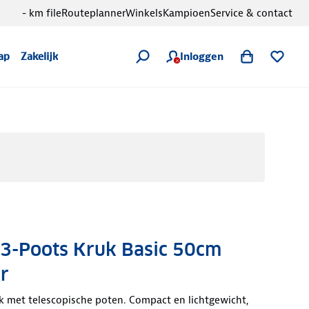
- km file
Routeplanner
Winkels
Kampioen
Service & contact
Inloggen
ap
Zakelijk
 3-Poots Kruk Basic 50cm
r
k met telescopische poten. Compact en lichtgewicht,