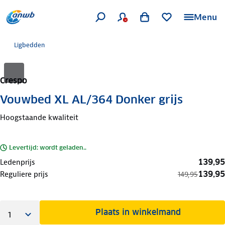
Menu
Ligbedden
Crespo
Vouwbed XL AL/364 Donker grijs
Hoogstaande kwaliteit
Levertijd: wordt geladen..
139,95
Ledenprijs
139,95
Reguliere prijs
149,95
Plaats in winkelmand