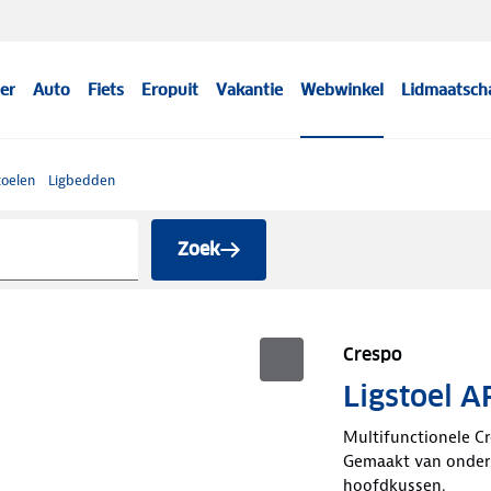
er
Auto
Fiets
Eropuit
Vakantie
Webwinkel
Lidmaatsch
oelen
Ligbedden
Zoek
Crespo
Ligstoel A
Multifunctionele Cre
Gemaakt van onderh
hoofdkussen.