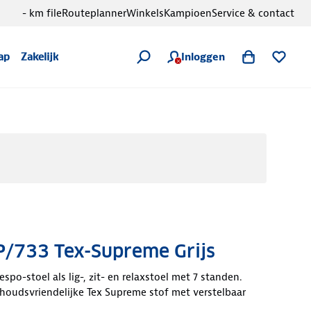
- km file
Routeplanner
Winkels
Kampioen
Service & contact
Inloggen
ap
Zakelijk
P/733 Tex-Supreme Grijs
spo-stoel als lig-, zit- en relaxstoel met 7 standen.
oudsvriendelijke Tex Supreme stof met verstelbaar