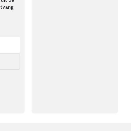
 uit de
ntvang