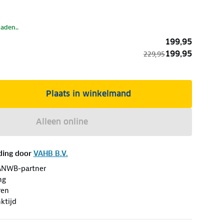
laden..
199,95
199,95
229,95
Plaats in winkelmand
Alleen online
ding door
VAHB B.V.
ANWB-partner
ng
ren
ktijd