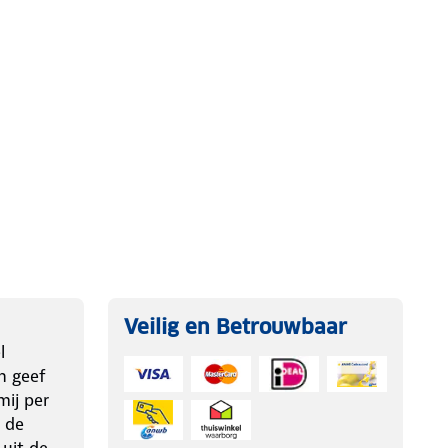
Veilig en Betrouwbaar
l
n geef
ij per
 de