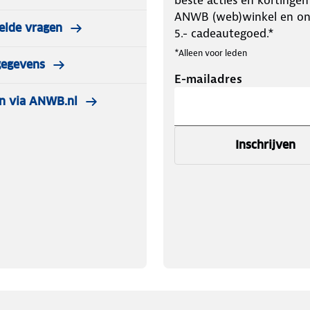
beste acties en kortingen
ANWB (web)winkel en o
elde vragen
5.- cadeautegoed.*
*Alleen voor leden
gegevens
E-mailadres
n via ANWB.nl
Inschrijven