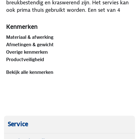
breukbestendig en kraswerend zijn. Het servies kan
ook prima thuis gebruikt worden. Een set van 4
bekers is gemaakt van hoogwaardig 100% melamine
en is vaatwasmachinebestendig en food approved.
Kenmerken
Deze beker past perfect bij het 12-delige Bo-Camp
Materiaal & afwerking
Halo servies.
Afmetingen & gewicht
Overige kenmerken
Productveiligheid
Bekijk alle kenmerken
Service