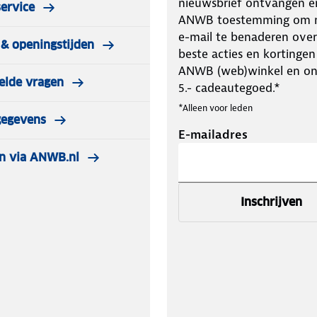
nieuwsbrief ontvangen e
ervice
ANWB toestemming om m
e-mail te benaderen over
& openingstijden
beste acties en kortingen
ANWB (web)winkel en o
elde vragen
5.- cadeautegoed.*
*Alleen voor leden
gegevens
E-mailadres
n via ANWB.nl
Inschrijven