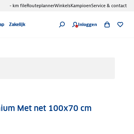
- km file
Routeplanner
Winkels
Kampioen
Service & contact
Inloggen
ap
Zakelijk
mium Met net 100x70 cm