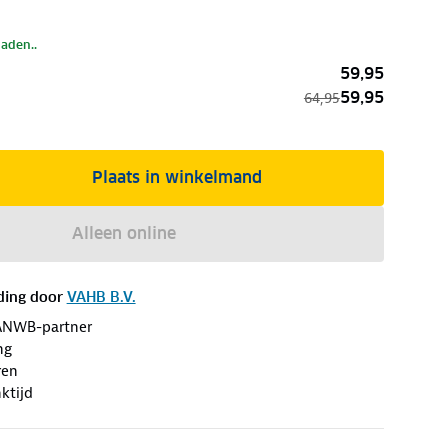
laden..
59,95
59,95
64,95
Plaats in winkelmand
Alleen online
ding door
VAHB B.V.
ANWB-partner
ng
ren
ktijd