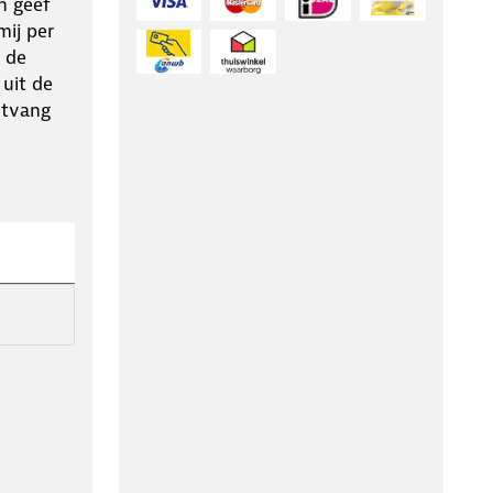
n geef
ij per
 de
 uit de
ntvang