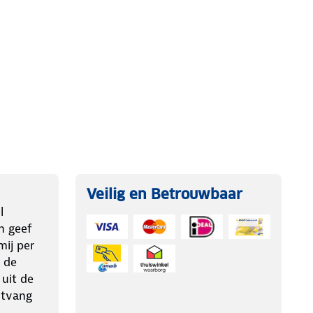
Veilig en Betrouwbaar
l
n geef
ij per
 de
 uit de
ntvang