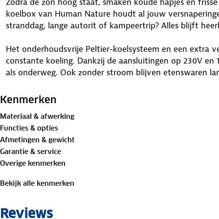
Zodra de zon hoog staat, smaken koude hapjes en frisse d
koelbox van Human Nature houdt al jouw versnaperinge
stranddag, lange autorit of kampeertrip? Alles blijft heerl
Het onderhoudsvrije Peltier-koelsysteem en een extra ve
constante koeling. Dankzij de aansluitingen op 230V en 
als onderweg. Ook zonder stroom blijven etenswaren lang
Neem al je lekkernijen mee dankzij de inhoud van 29 li
Kenmerken
tillen en verplaatsen makkelijk. Een speciale afdichting
Materiaal & afwerking
houdt producten langer vers. De koelbox werkt onder el
Functies & opties
presteren.
Afmetingen & gewicht
Garantie & service
De koelbox wordt geleverd met een omvormer voorzien 
Overige kenmerken
sluit je hem eenvoudig aan op de 12V-aansluiting in de au
koelprestatie lager dan bij de 12V-aansluiting. Na gebru
Bekijk alle kenmerken
levensduur.
Reviews
Specificaties koelbox: