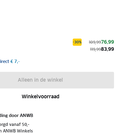
76,99
109,99
-30%
83,99
119,99
irect
€ 7,-
Alleen in de winkel
Winkelvoorraad
ding door
ANWB
orgd vanaf 50,-
 in ANWB Winkels