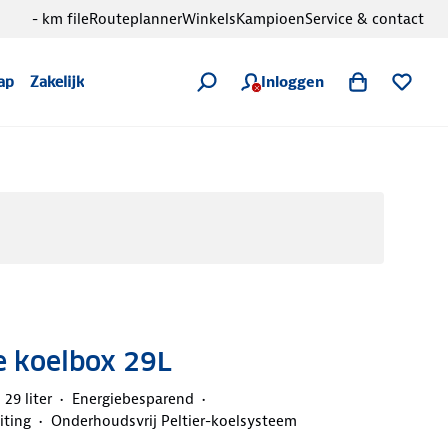
- km file
Routeplanner
Winkels
Kampioen
Service & contact
Inloggen
ap
Zakelijk
e koelbox 29L
29 liter
Energiebesparend
iting
Onderhoudsvrij Peltier-koelsysteem