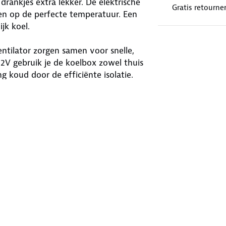
rankjes extra lekker. De elektrische
Gratis retourne
n op de perfecte temperatuur. Een
ijk koel.
ntilator zorgen samen voor snelle,
12V gebruik je de koelbox zowel thuis
 koud door de efficiënte isolatie.
ter. De ergonomische handgreep maakt
 in het deksel vermindert condens en
ke hellingshoek en blijft betrouwbaar
van USB-A en USB-C aansluiting. Zo
to. Let op: bij gebruik via USB is de
ik droog opbergen verlengt de