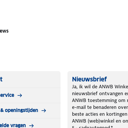
iews
t
Nieuwsbrief
Ja, ik wil de ANWB Winke
nieuwsbrief ontvangen e
ervice
ANWB toestemming om m
e-mail te benaderen over
& openingstijden
beste acties en kortingen
ANWB (web)winkel en o
elde vragen
5.- cadeautegoed.*