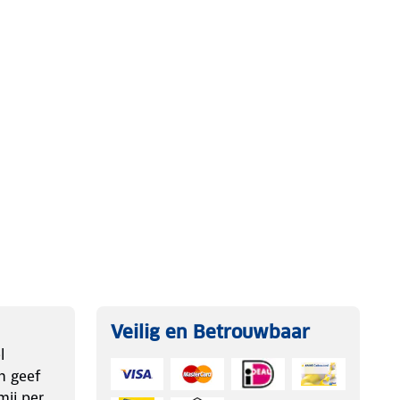
Veilig en Betrouwbaar
l
n geef
ij per