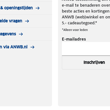
e-mail te benaderen over
& openingstijden
beste acties en kortingen
ANWB (web)winkel en o
elde vragen
5.- cadeautegoed.*
*Alleen voor leden
gegevens
E-mailadres
n via ANWB.nl
Inschrijven
robe activiteiten; Multi-elastisch;
d in Ried.
agen. Artikelen die zijn gedragen