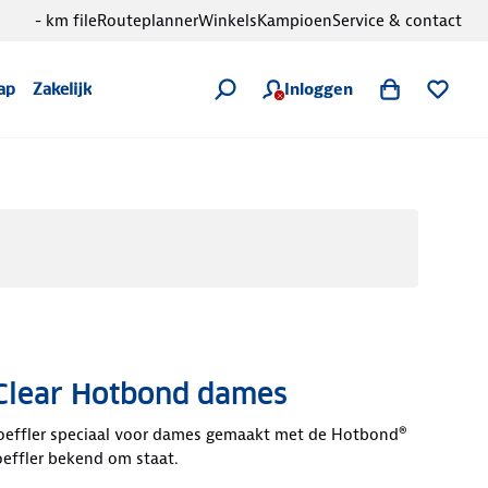
- km file
Routeplanner
Winkels
Kampioen
Service & contact
Inloggen
ap
Zakelijk
 Clear Hotbond dames
 Loeffler speciaal voor dames gemaakt met de Hotbond®
effler bekend om staat.