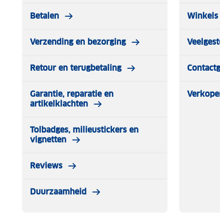
Betalen
Winkels 
Omrekentabel:
Verzending en bezorging
Veelgest
36 - S
38 - M
40 - L
Retour en terugbetaling
Contact
42 - XL
44 - XXL
Garantie, reparatie en
Verkope
46 - XXXL
artikelklachten
Lichtgewicht 3D-gebreide stof; Voor zeer atletische, anae
Tolbadges, milieustickers en
Klimaatbeheer door breitechnologie; Sneldrogend; Gebrei
vignetten
Let op kleding mag worden gepast maar niet worden gedr
Reviews
worden niet teruggenomen.
Duurzaamheid