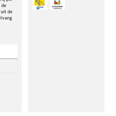
 de
 uit de
ntvang