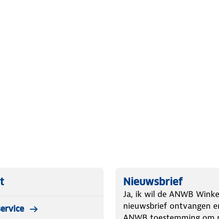
ologie waarbij zeer elastische
t houd in dat je geen naden hebt die
g zijn extreem schuurvast en even
ikt van deze technologie heb je
 of schuurplekken, heerlijke
t
Nieuwsbrief
Ja, ik wil de ANWB Winke
Clear Hotbond® wordt geleverd in de
nieuwsbrief ontvangen e
ervice
ANWB toestemming om m