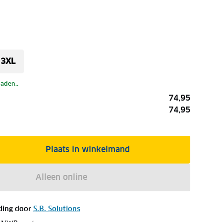
3XL
laden..
74,95
74,95
Plaats in winkelmand
Alleen online
ding door
S.B. Solutions