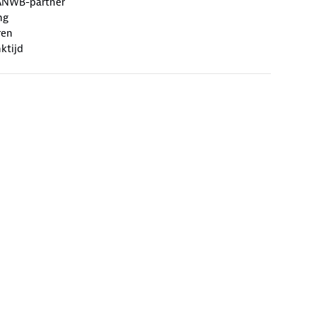
ANWB-partner
ng
ren
ktijd