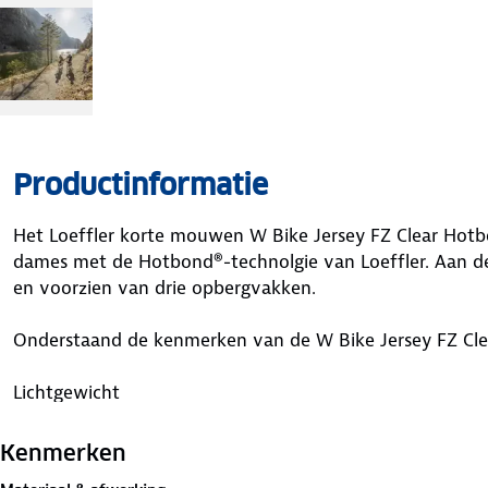
Productinformatie
Het Loeffler korte mouwen W Bike Jersey FZ Clear Hotbon
dames met de Hotbond®-technolgie van Loeffler. Aan de a
en voorzien van drie opbergvakken.
Onderstaand de kenmerken van de W Bike Jersey FZ Cl
Lichtgewicht
Sneldrogend
Uni-kleuren
Kenmerken
Verdekte fullzip ritssluiting