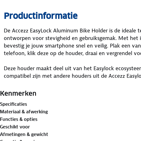
Productinformatie
De Accezz EasyLock Aluminum Bike Holder is de ideale t
ontworpen voor stevigheid en gebruiksgemak. Met het 
bevestig je jouw smartphone snel en veilig. Plak een va
telefoon, klik deze op de houder, draai en vergrendel voo
Deze houder maakt deel uit van het Easylock ecosystee
compatibel zijn met andere houders uit de Accezz Easyloc
of in de auto onderweg bent, met Accezz Easylock heb je
accessoires.
Kenmerken
Specificaties
De houder is geschikt voor sturen met een diameter va
Materiaal & afwerking
smartphones die minimaal 6.4 cm breed zijn. De installat
Functies & opties
inbussleutel, zodat je snel op pad kunt.
Geschikt voor
Afmetingen & gewicht
Met je telefoon veilig in de houder, houd je je handen vr