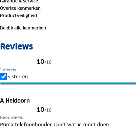
Garantie & service
mogelijk om handsfree navigatie of workout apps te gebr
Overige kenmerken
en zorgeloze fietstocht.
Productveiligheid
Belangrijkste kenmerken zijn onder andere: 360 graden 
Bekijk alle kenmerken
bevestiging, brede compatibiliteit, en universele sticker
EasyLock ecosysteem en biedt een jaar garantie.
Reviews
Kies voor de Accezz EasyLock Aluminum Bike Holder en 
oplossing voor je smartphone tijdens het fietsen.
10
/
10
1 review
5 sterren
A Heldoorn
10
/
10
Beoordeeld
Prima telefoonhouder. Doet wat ie moet doen.