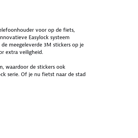
elefoonhouder voor op de fiets,
innovatieve Easylock systeem
n de meegeleverde 3M stickers op je
r extra veiligheid.
m, waardoor de stickers ook
k serie. Of je nu fietst naar de stad
 altijd eenvoudig toegang tot al je
n 20-35 mm en is te gebruiken met
ie is eenvoudig met de bijgeleverde
ij aan het stuur. Dit maakt het