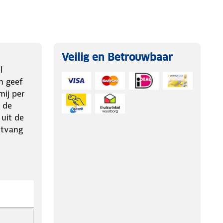
Veilig en Betrouwbaar
l
n geef
ij per
 de
 uit de
ntvang