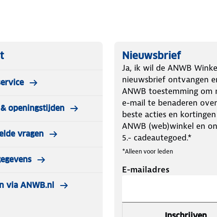
t
Nieuwsbrief
Ja, ik wil de ANWB Winke
nieuwsbrief ontvangen e
ervice
ANWB toestemming om m
e-mail te benaderen over
& openingstijden
beste acties en kortingen
ANWB (web)winkel en o
elde vragen
5.- cadeautegoed.*
*Alleen voor leden
gegevens
E-mailadres
n via ANWB.nl
Inschrijven