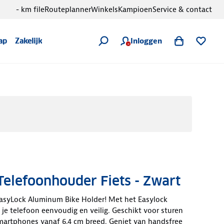
- km file
Routeplanner
Winkels
Kampioen
Service & contact
Inloggen
ap
Zakelijk
elefoonhouder Fiets - Zwart
asyLock Aluminum Bike Holder! Met het Easylock
 je telefoon eenvoudig en veilig. Geschikt voor sturen
artphones vanaf 6.4 cm breed. Geniet van handsfree