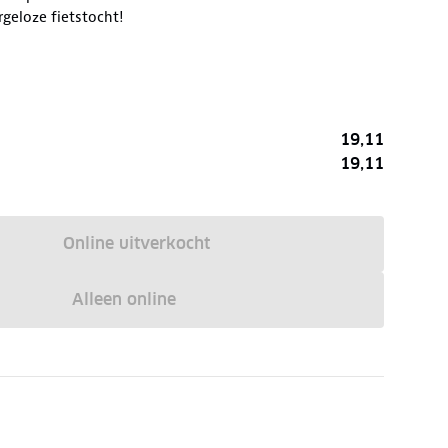
rgeloze fietstocht!
19,11
19,11
Online uitverkocht
Alleen online