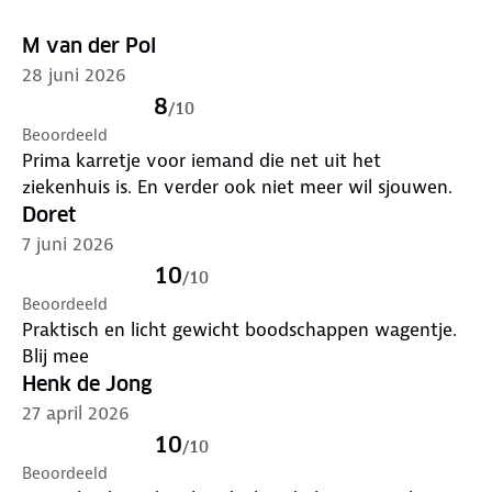
Klaar voor gebruik
M van der Pol
Klik de wielen op het frame en hier bovenop de
28 juni 2026
spatborden. De tas maak je met klittenband aan het
8
frame vast. De trolley is klaar voor gebruik.
/
10
Beoordeeld
Prima karretje voor iemand die net uit het
ziekenhuis is. En verder ook niet meer wil sjouwen.
Doret
7 juni 2026
10
/
10
Beoordeeld
Praktisch en licht gewicht boodschappen wagentje.
Blij mee
Henk de Jong
27 april 2026
10
/
10
Beoordeeld