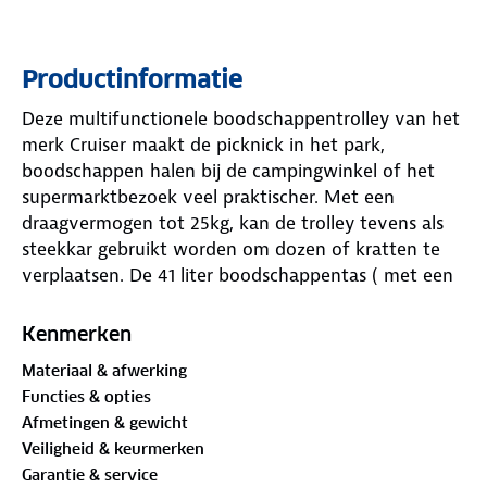
Productinformatie
Deze multifunctionele boodschappentrolley van het
merk Cruiser maakt de picknick in het park,
boodschappen halen bij de campingwinkel of het
supermarktbezoek veel praktischer. Met een
draagvermogen tot 25kg, kan de trolley tevens als
steekkar gebruikt worden om dozen of kratten te
verplaatsen. De 41 liter boodschappentas ( met een
speciaal koelcompartiment) kan met klittenband
losgehaald worden van het frame om als
Kenmerken
schoudertas te gebruiken. Twee handige
Materiaal & afwerking
winkelhaakjes geven de mogelijkheid de trolley aan
Functies & opties
een supermarktkar te hangen. De reflecterende
Afmetingen & gewicht
strips op de bovenzijde van de tas zorgen voor
Veiligheid & keurmerken
zichtbaarheid in het donker. Bij regen berg je de
Garantie & service
paraplu op in het hiervoor bestemde vak aan de