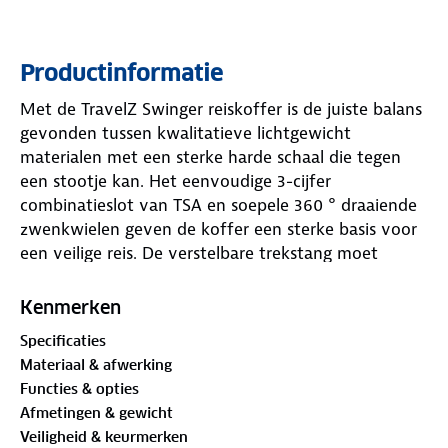
Productinformatie
Met de TravelZ Swinger reiskoffer is de juiste balans
gevonden tussen kwalitatieve lichtgewicht
materialen met een sterke harde schaal die tegen
een stootje kan. Het eenvoudige 3-cijfer
combinatieslot van TSA en soepele 360 ° draaiende
zwenkwielen geven de koffer een sterke basis voor
een veilige reis. De verstelbare trekstang moet
ervoor zorgen dat de TravelZ Swinger geschikt is
voor zowel kleinere als langere personen. De voering
Kenmerken
van deze lichtgewicht koffer is doordacht met
Specificaties
enerzijds 2 gekruiste spanbanden voor een
Materiaal & afwerking
georganiseerde verdeling van de bagage en
Functies & opties
anderzijds een groot ritsvak. De middenmaat koffer
Afmetingen & gewicht
uit deze serie is voorzien van een expander op de
Veiligheid & keurmerken
ritsen voor +/- 15% extra inhoud wanneer deze vol