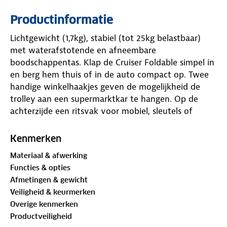
Productinformatie
Lichtgewicht (1,7kg), stabiel (tot 25kg belastbaar)
met waterafstotende en afneembare
boodschappentas. Klap de Cruiser Foldable simpel in
en berg hem thuis of in de auto compact op. Twee
handige winkelhaakjes geven de mogelijkheid de
trolley aan een supermarktkar te hangen. Op de
achterzijde een ritsvak voor mobiel, sleutels of
portemonnee. Deze boodschappentrolley wordt
gemonteerd geleverd. Klik alleen zelf de wielen
Kenmerken
erop.
Materiaal & afwerking
Functies & opties
Supersimpel in- en uitklappen: in 5 seconden
Afmetingen & gewicht
klaar voor gebruik
Veiligheid & keurmerken
1.) Klap de trolley open met twee schuifjes aan de
Overige kenmerken
zijkanten. 2.) Klap hierna het onderstel uit tot je een
Productveiligheid
‘klikje’ voelt. Klaar! In 5 seconden ben je helemaal